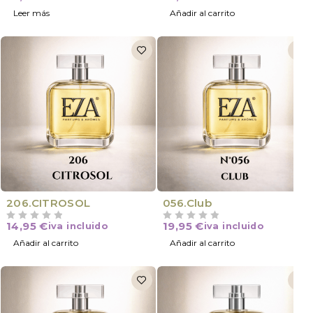
Leer más
Añadir al carrito
206.CITROSOL
056.Club
14,95
€
19,95
€
iva incluido
iva incluido
VALORADO CON
DE 5
VALORADO CON
DE 5
Añadir al carrito
Añadir al carrito