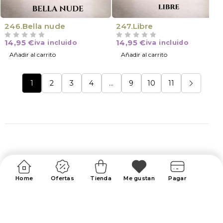
246.Bella nude
247.Libre
14,95
€
14,95
€
iva incluido
iva incluido
VALORADO CON
DE 5
VALORADO CON
DE 5
Añadir al carrito
Añadir al carrito
1
2
3
4
…
9
10
11
Home
Ofertas
Tienda
Me gustan
Pagar