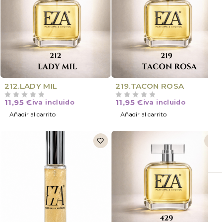
NOVEDAD
NOVEDAD
212.LADY MIL
219.TACON ROSA
11,95
€
11,95
€
iva incluido
iva incluido
VALORADO CON
DE 5
VALORADO CON
DE 5
Añadir al carrito
Añadir al carrito