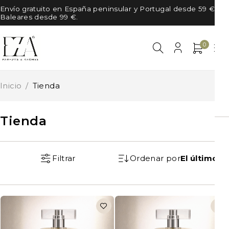
Envío gratuito en España peninsular y Portugal desde 59 €, en
Baleares desde 99 €.
0
Inicio
/
Tienda
Tienda
Filtrar
Ordenar por
El último