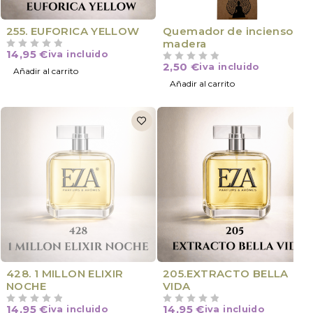
NOVEDAD
255. EUFORICA YELLOW
Quemador de incienso
madera
14,95
€
iva incluido
VALORADO CON
DE 5
2,50
€
iva incluido
VALORADO CON
DE 5
Añadir al carrito
Añadir al carrito
VÍCTIMA DE SU ÉXITO
428. 1 MILLON ELIXIR
205.EXTRACTO BELLA
NOCHE
VIDA
14,95
€
14,95
€
iva incluido
iva incluido
VALORADO CON
DE 5
VALORADO CON
DE 5