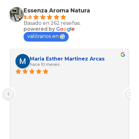
Essenza Aroma Natura
5.0
Basado en 262 reseñas.
powered by
G
o
o
g
l
e
valóranos en
Maria Esther Martinez Arcas
hace 10 meses