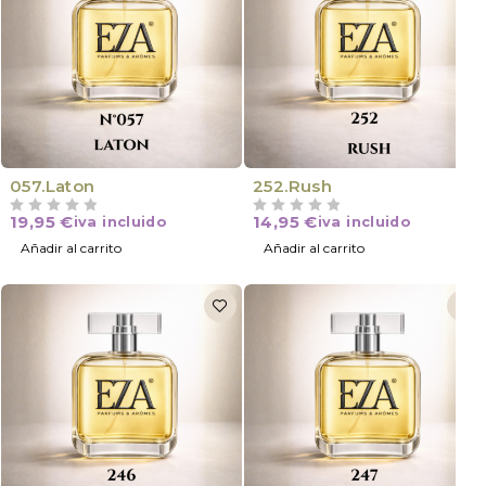
057.Laton
252.Rush
19,95
€
14,95
€
iva incluido
iva incluido
VALORADO CON
DE 5
VALORADO CON
DE 5
Añadir al carrito
Añadir al carrito