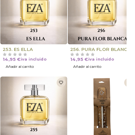
NOVEDAD
NOVEDAD
253. ES ELLA
256. PURA FLOR BLANCA
14,95
€
14,95
€
iva incluido
iva incluido
VALORADO CON
DE 5
VALORADO CON
DE 5
Añadir al carrito
Añadir al carrito