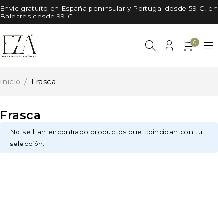
Envío gratuito en España peninsular y Portugal desde 59 €, en
Baleares desde 99 €.
0
Inicio
/
Frasca
Frasca
No se han encontrado productos que coincidan con tu
selección.