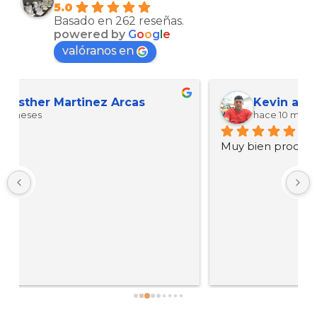
5.0
Basado en 262 reseñas.
powered by
G
o
o
g
l
e
valóranos en
Kevin ariel Ortez manzanarez
hace 10 meses
Muy bien productos