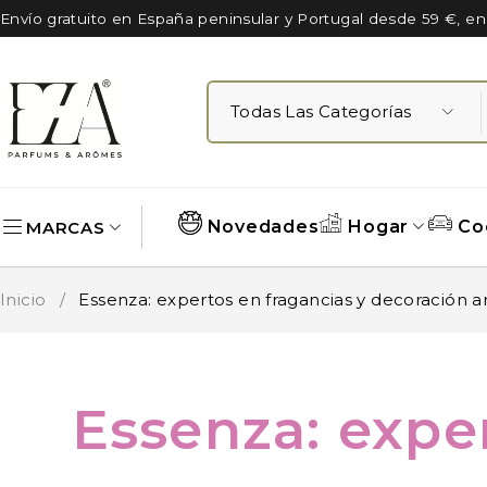
Envío gratuito en España peninsular y Portugal desde 59 €, e
Novedades
Hogar
Co
MARCAS
Inicio
/
Essenza: expertos en fragancias y decoración a
Essenza: expe