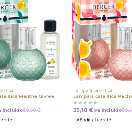
alítica
Lámpara catalítica
Lámpara catalítica Menthe Givree
Lámpara catalítica Pech
VALORADO CON
DE 5
35,10
€
a incluido
39,00
€
iva incluido
39,
arrito
Añadir al carrito