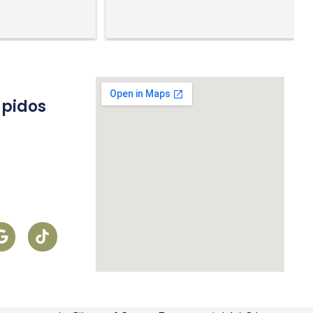
ápidos
s