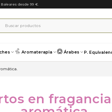
n Baleares desde 99 €.
ches
Aromaterapia
Árabes
P. Equivalen
romática.
rtos en fragancia
aromática.