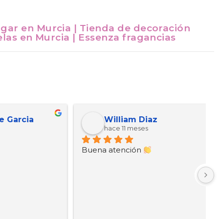
gar en Murcia | Tienda de decoración
elas en Murcia | Essenza fragancias
cia
William Diaz
hace 11 meses
Buena atención 
B