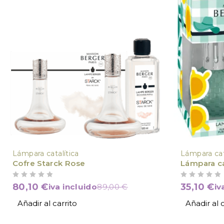
Lámpara catalítica
Lámpara cat
Cofre Starck Rose
VALORADO CON
DE 5
VALORADO CON
DE 5
80,10
€
35,10
€
iva incluido
89,00
€
iv
Añadir al carrito
Añadir al c