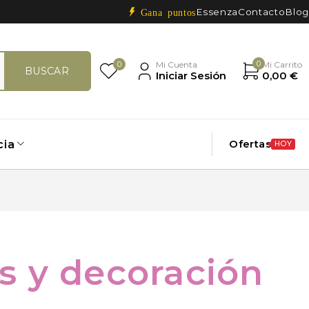
Essenza
Contacto
Blog
Gana puntos
0
0
Mi Cuenta
Mi Carrito
Iniciar Sesión
0,00
€
Ofertas
cia
HOY
s y decoración