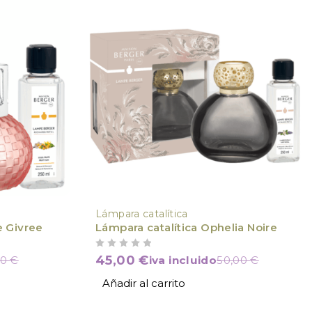
Lámpara catalítica
e Givree
Lámpara catalítica Ophelia Noire
VALORADO CON
DE 5
45,00
€
00
€
iva incluido
50,00
€
Añadir al carrito