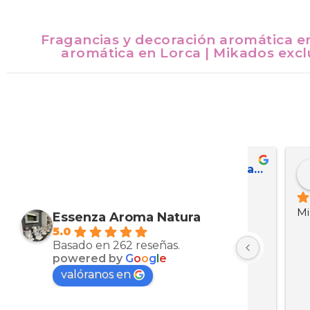
Fragancias y decoración aromática e
aromática en Lorca | Mikados exclu
Maria Esther Martinez Arcas
Kevin ariel Ortez manzanarez
Th
hace 10 meses
hac
Muy bien productos
Micaela,
Essenza Aroma Natura
5.0
Basado en 262 reseñas.
powered by
G
o
o
g
l
e
valóranos en