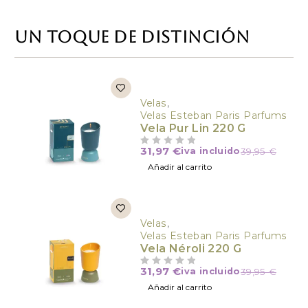
Un toque de distinción
Velas
,
s
Velas Esteban Paris Parfums
Vela Pur Lin 220 G
31,97
€
iva incluido
39,95
€
VALORADO CON
DE 5
Añadir al carrito
Velas
,
s
Velas Esteban Paris Parfums
Vela Néroli 220 G
31,97
€
iva incluido
39,95
€
VALORADO CON
DE 5
Añadir al carrito