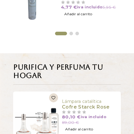
4,77
€
iva incluido
5,95
€
VALORADO CON
DE 5
Añadir al carrito
Purifica y perfuma tu
hogar
Lámpara catalítica
Cofre Starck Rose
80,10
€
iva incluido
VALORADO CON
DE 5
89,00
€
Añadir al carrito