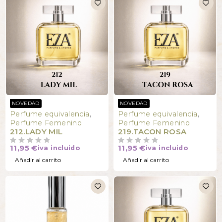
NOVEDAD
NOVEDAD
Perfume equivalencia
,
Perfume equivalencia
,
Perfume Femenino
Perfume Femenino
212.LADY MIL
219.TACON ROSA
11,95
€
11,95
€
iva incluido
iva incluido
VALORADO CON
DE 5
VALORADO CON
DE 5
Añadir al carrito
Añadir al carrito