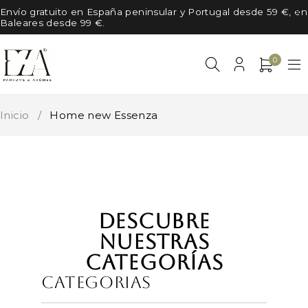
Envío gratuito en España peninsular y Portugal desde 59 €, en
Baleares desde 99 €.
0
Inicio
/
Home new Essenza
DESCUBRE
NUESTRAS
CATEGORÍAS
Categorias