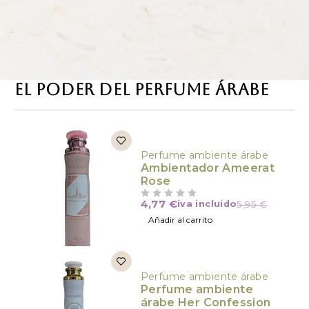
El poder del perfume árabe
Perfume ambiente árabe
Ambientador Ameerat
Rose
4,77
€
iva incluido
5,95
€
VALORADO CON
DE 5
Añadir al carrito
Perfume ambiente árabe
Perfume ambiente
árabe Her Confession