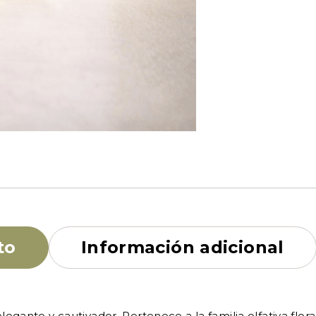
to
Información adicional
egante y cautivador. Pertenece a la familia olfativa flor