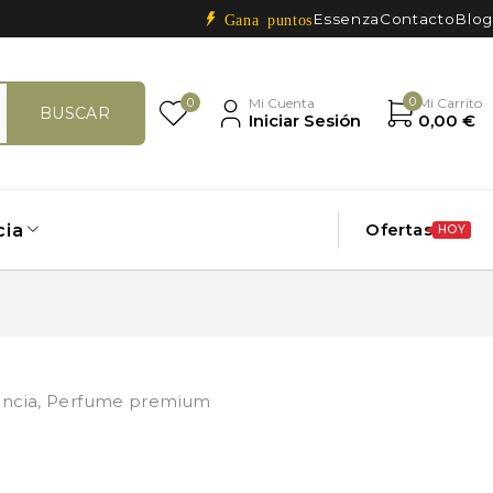
Essenza
Contacto
Blog
Gana puntos
0
0
Mi Cuenta
Mi Carrito
Iniciar Sesión
0,00
€
Ofertas
cia
HOY
ncia
,
Perfume premium