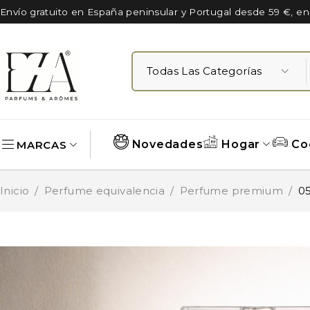
Envío gratuito en España peninsular y Portugal desde 59 €, e
Novedades
Hogar
Co
MARCAS
Inicio
/
Perfume equivalencia
/
Perfume premium
/
05