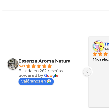
Maria Esther Martinez Arcas
Kevin ariel Ortez manzanarez
Th
hace 10 meses
hac
Muy bien productos
Micaela,
Essenza Aroma Natura
5.0
Basado en 262 reseñas.
powered by
G
o
o
g
l
e
valóranos en