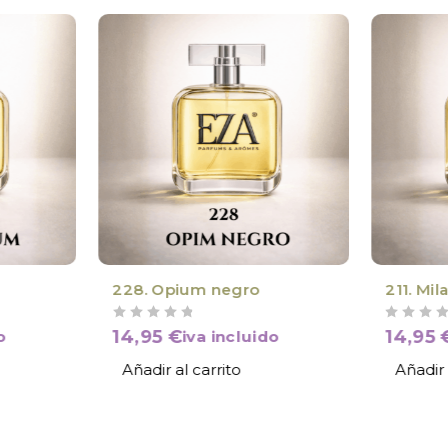
228. Opium negro
211. Mil
VALORADO CON
DE 5
VALORADO CON
DE 5
14,95
€
14,95
o
iva incluido
Añadir al carrito
Añadir 