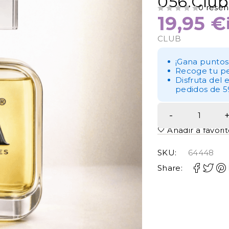
056.Club
0 reseñ
19,95
€
VALORADO CON
DE 5
CLUB
¡Gana puntos
Recoge tu pe
Disfruta del 
pedidos de 5
Añadir a favori
SKU:
64448
Share: