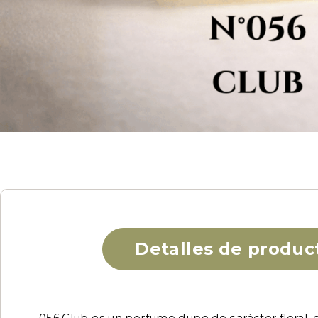
Detalles de produc
056.Club es un perfume dupe de carácter floral, el