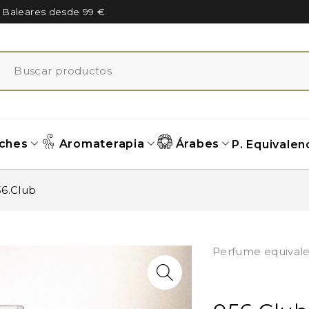
n Baleares desde 99 €.
ches
Aromaterapia
Árabes
P. Equivalen
6.Club
Perfume equivale