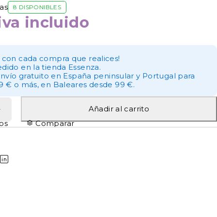
as
8 DISPONIBLES
iva incluido
 con cada compra que realices!
dido en la tienda Essenza.
envío gratuito en España peninsular y Portugal para
9 € o más, en Baleares desde 99 €.
Añadir al carrito
tos
Comparar