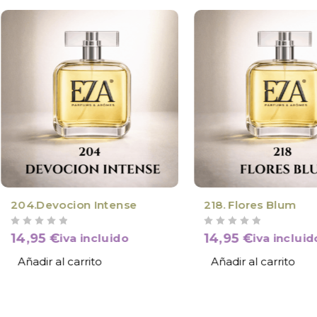
204.Devocion Intense
218. Flores Blum
VALORADO CON
DE 5
VALORADO CON
DE 5
14,95
€
14,95
€
iva incluido
iva incluid
Añadir al carrito
Añadir al carrito