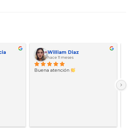
cia
William Diaz
hace 11 meses
Buena atención 
B