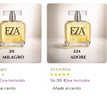
agro
224.Adore
€
14,95
€
iva incluido
iva incluido
al carrito
Añadir al carrito