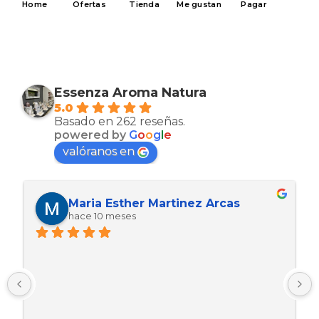
Home
Ofertas
Tienda
Me gustan
Pagar
Essenza Aroma Natura
5.0
Basado en 262 reseñas.
powered by
G
o
o
g
l
e
valóranos en
Maria Esther Martinez Arcas
hace 10 meses