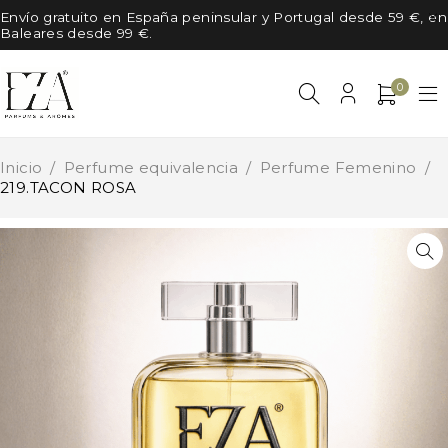
Envío gratuito en España peninsular y Portugal desde 59 €, en
Baleares desde 99 €.
0
Inicio
/
Perfume equivalencia
/
Perfume Femenino
/
219.TACON ROSA