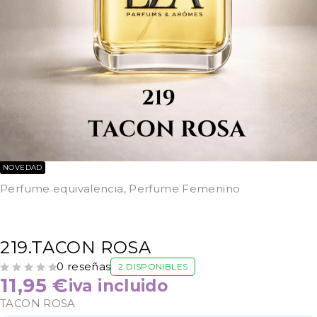
NOVEDAD
Perfume equivalencia
,
Perfume Femenino
219.TACON ROSA
0 reseñas
2 DISPONIBLES
VALORADO CON
DE 5
11,95
€
iva incluido
TACON ROSA