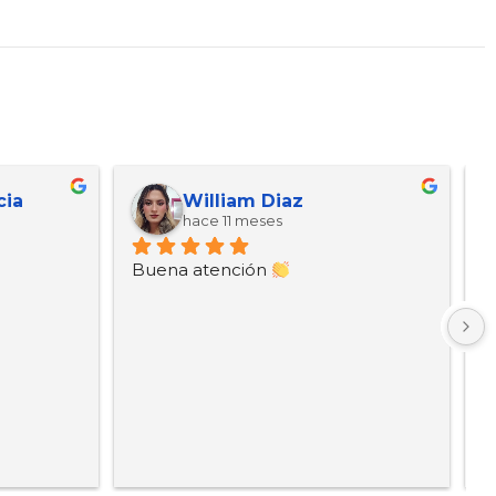
cia
William Diaz
hace 11 meses
Buena atención 
B