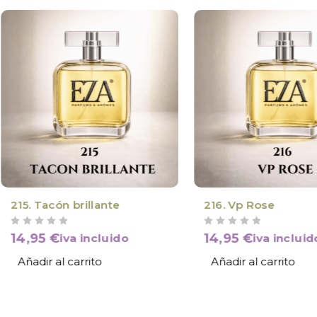
215. Tacón brillante
216. Vp Rose
VALORADO CON
DE 5
VALORADO CON
DE 5
14,95
€
14,95
€
iva incluido
iva incluid
Añadir al carrito
Añadir al carrito