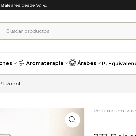
n Baleares desde 99 €.
ches
Aromaterapia
Árabes
P. Equivalen
31.Robot
Perfume equivale