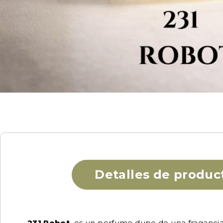
Detalles de produc
231 Robot
es un perfume dupe de una fragancia f