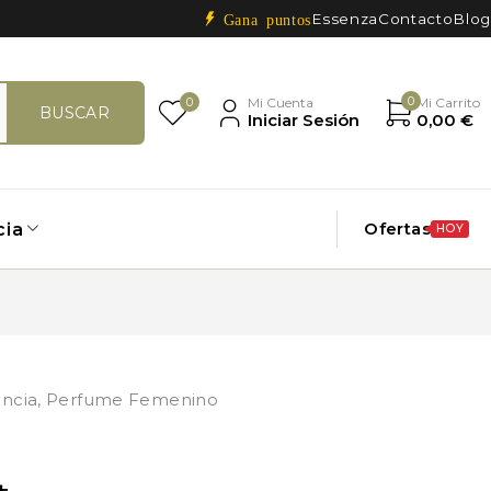
Essenza
Contacto
Blog
Gana puntos
0
0
Mi Cuenta
Mi Carrito
Iniciar Sesión
0,00
€
Ofertas
cia
HOY
ncia
,
Perfume Femenino