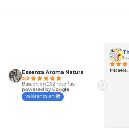
Maria Esther Martinez Arcas
Kevin ariel Ortez manzanarez
Th
hace 10 meses
hac
Muy bien productos
Micaela,
Essenza Aroma Natura
5.0
Basado en 262 reseñas.
powered by
G
o
o
g
l
e
valóranos en