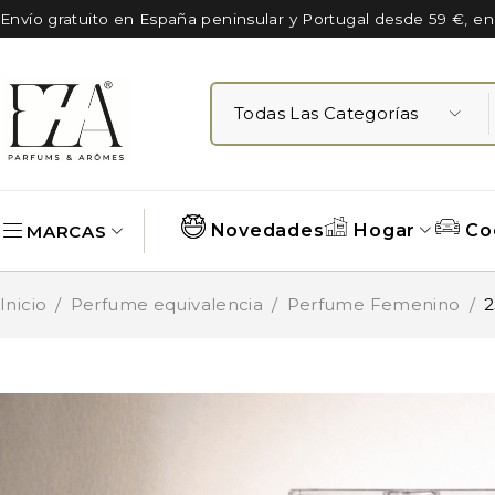
Envío gratuito en España peninsular y Portugal desde 59 €, e
Novedades
Hogar
Co
MARCAS
Inicio
/
Perfume equivalencia
/
Perfume Femenino
/
2