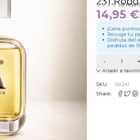
231.Robo
0 reseñ
14,95
€
VALORADO CON
DE 5
¡Gana puntos
Recoge tu pe
Disfruta del 
pedidos de 5
Añadir a favori
SKU:
00241
Share: