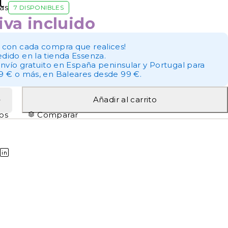
t
as
7 DISPONIBLES
iva incluido
 con cada compra que realices!
dido en la tienda Essenza.
envío gratuito en España peninsular y Portugal para
9 € o más, en Baleares desde 99 €.
Añadir al carrito
tos
Comparar