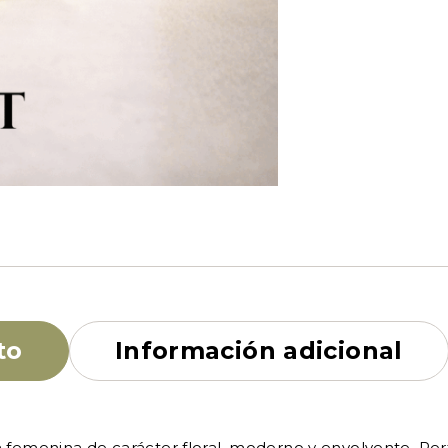
to
Información adicional
emenina de carácter floral, moderno y envolvente. Perten