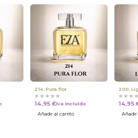
214. Pura flor
200. Li
VALORADO CON
DE 5
VALORADO CON
DE 5
14,95
€
14,95
o
iva incluido
Añadir al carrito
Añadir 