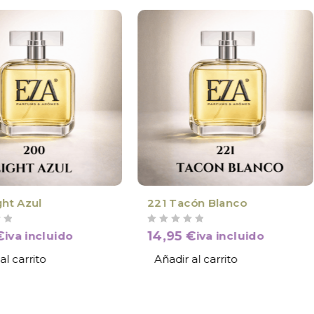
ght Azul
221 Tacón Blanco
VALORADO CON
DE 5
€
14,95
€
iva incluido
iva incluido
al carrito
Añadir al carrito