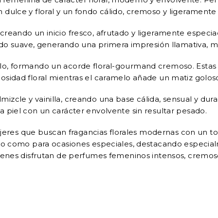
 dulce y floral y un fondo cálido, cremoso y ligerament
creando un inicio fresco, afrutado y ligeramente especi
mado suave, generando una primera impresión llamativa, m
lo, formando un acorde floral-gourmand cremoso. Estas n
osidad floral mientras el caramelo añade un matiz goloso
zcle y vainilla, creando una base cálida, sensual y durad
 piel con un carácter envolvente sin resultar pesado.
s que buscan fragancias florales modernas con un toque 
rio como para ocasiones especiales, destacando especial
uienes disfrutan de perfumes femeninos intensos, cremoso