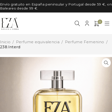
Envío gratuito en España peninsular y Portugal desde 59 €, en
Baleares desde 99 €.
0
Inicio
/
Perfume equivalencia
/
Perfume Femenino
/
238.Interd