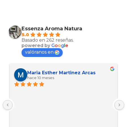
Essenza Aroma Natura
5.0
Basado en 262 reseñas.
powered by
G
o
o
g
l
e
valóranos en
Maria Esther Martinez Arcas
hace 10 meses