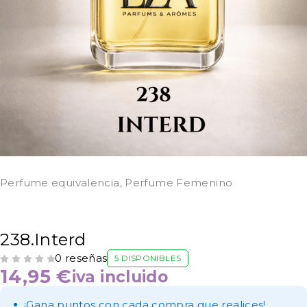
Perfume equivalencia
,
Perfume Femenino
238.Interd
0 reseñas
5 DISPONIBLES
VALORADO CON
DE 5
14,95
€
iva incluido
¡Gana puntos con cada compra que realices!