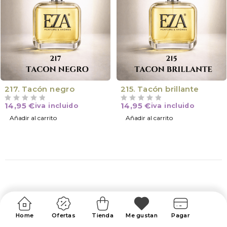
217. Tacón negro
215. Tacón brillante
14,95
€
14,95
€
iva incluido
iva incluido
VALORADO CON
DE 5
VALORADO CON
DE 5
Añadir al carrito
Añadir al carrito
Home
Ofertas
Tienda
Me gustan
Pagar