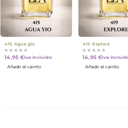
415. Agua gio
419. Explore
VALORADO CON
DE 5
VALORADO CON
DE 5
14,95
€
14,95
€
iva incluido
iva incluid
Añadir al carrito
Añadir al carrito