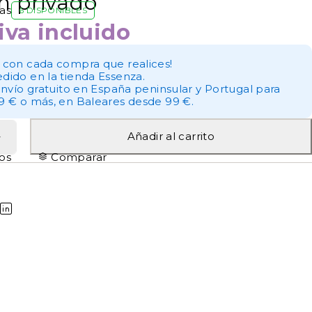
n privado
as
6 DISPONIBLES
iva incluido
 con cada compra que realices!
dido en la tienda Essenza.
envío gratuito en España peninsular y Portugal para
9 € o más, en Baleares desde 99 €.
Añadir al carrito
tos
Comparar