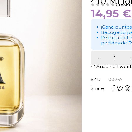
410.Millo
0 reseñ
14,95
€
VALORADO CON
DE 5
¡Gana puntos
Recoge tu pe
Disfruta del 
pedidos de 5
Añadir a favori
SKU:
00267
Share: