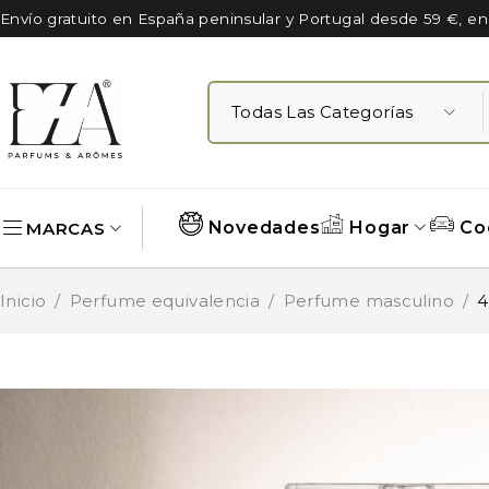
Envío gratuito en España peninsular y Portugal desde 59 €, e
Novedades
Hogar
Co
MARCAS
Inicio
/
Perfume equivalencia
/
Perfume masculino
/
4