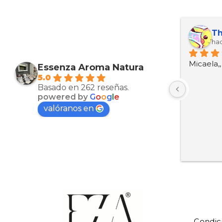
Maria Esther Martinez Arcas
Kevin ariel Ortez manzanarez
Th
hace 10 meses
hac
Muy bien productos
Micaela,
Essenza Aroma Natura
5.0
Basado en 262 reseñas.
powered by
G
o
o
g
l
e
valóranos en
Condic