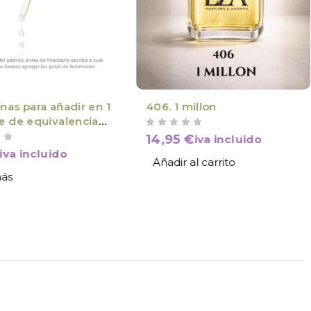
E SU ÉXITO
as para añadir en 1
406. 1 millon
 de equivalencia
VALORADO CON
DE 5
Hombre/Mujer
14,95
€
iva incluido
iva incluido
Añadir al carrito
más