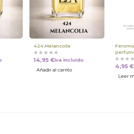
VÍCTIMA D
424.Melancolia
Feromon
perfume
VALORADO CON
DE 5
100ml 
14,95
€
o
iva incluido
VALORADO CON
DE 5
4,95
€
Añadir al carrito
Leer 