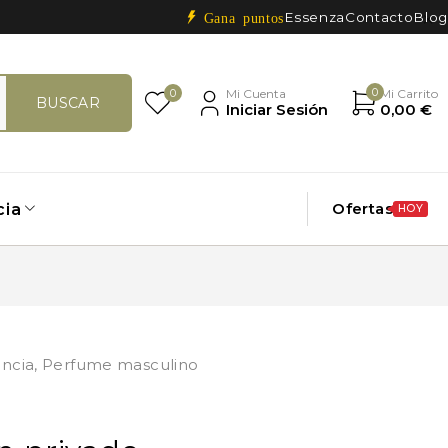
Essenza
Contacto
Blog
Gana puntos
0
0
Mi Cuenta
Mi Carrito
Iniciar Sesión
0,00
€
Ofertas
cia
HOY
ncia
,
Perfume masculino