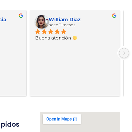
cia
William Diaz
hace 11 meses
Buena atención 
B
ápidos