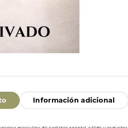
to
Información adicional
ncia masculina de carácter oriental, cálido y seductor. P