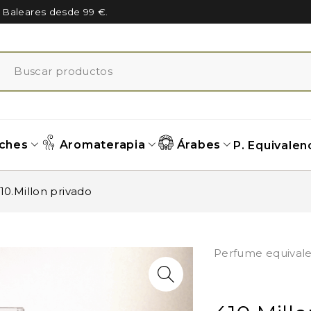
n Baleares desde 99 €.
ches
Aromaterapia
Árabes
P. Equivalen
10.Millon privado
Perfume equivale