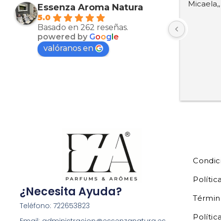
Muy bien productos
Micaela,
Essenza Aroma Natura
5.0
Basado en 262 reseñas.
powered by
G
o
o
g
l
e
valóranos en
Condic
Polític
¿Necesita Ayuda?
Términ
Teléfono: 722653823
Polític