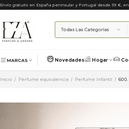
Envío gratuito en España peninsular y Portugal desde 59 €, e
Novedades
Hogar
Co
MARCAS
Inicio
/
Perfume equivalencia
/
Perfume Infantil
/
600.