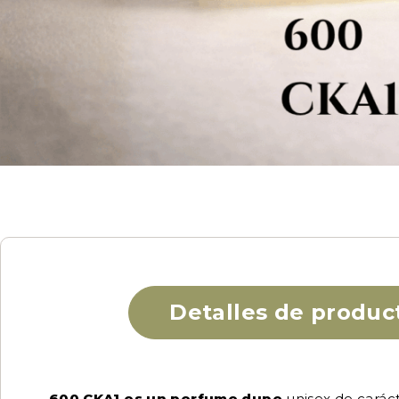
Detalles de produc
600 CKA1 es un perfume dupe
unisex de carácte