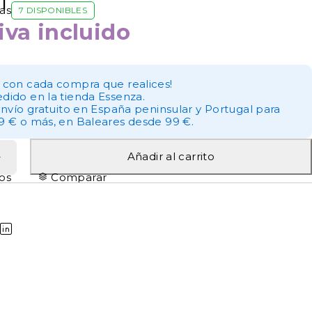
1
as
7 DISPONIBLES
iva incluido
 con cada compra que realices!
dido en la tienda Essenza.
envío gratuito en España peninsular y Portugal para
9 € o más, en Baleares desde 99 €.
Añadir al carrito
tos
Comparar