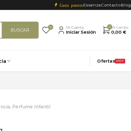
Essenza
Contacto
Blog
Gana puntos
0
0
Mi Cuenta
Mi Carrito
Iniciar Sesión
0,00
€
Ofertas
cia
HOY
ncia
,
Perfume Infantil