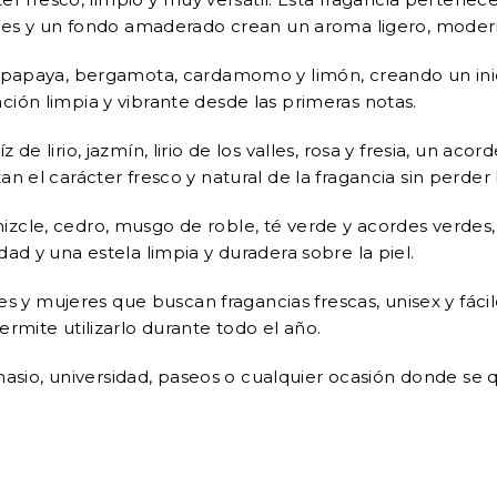
erdes y un fondo amaderado crean un aroma ligero, moder
, papaya, bergamota, cardamomo y limón, creando un inici
ión limpia y vibrante desde las primeras notas.
e lirio, jazmín, lirio de los valles, rosa y fresia, un acor
n el carácter fresco y natural de la fragancia sin perder 
zcle, cedro, musgo de roble, té verde y acordes verdes,
ad y una estela limpia y duradera sobre la piel.
 mujeres que buscan fragancias frescas, unisex y fáciles 
rmite utilizarlo durante todo el año.
mnasio, universidad, paseos o cualquier ocasión donde se qu