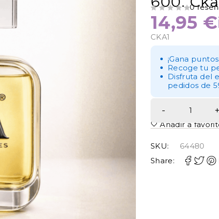
600. Cka
0 reseñ
14,95
€
VALORADO CON
DE 5
CKA1
¡Gana puntos
Recoge tu pe
Disfruta del 
pedidos de 5
Añadir a favori
SKU:
64480
Share: