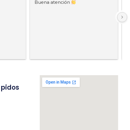
Buena atención 
B
ápidos
s