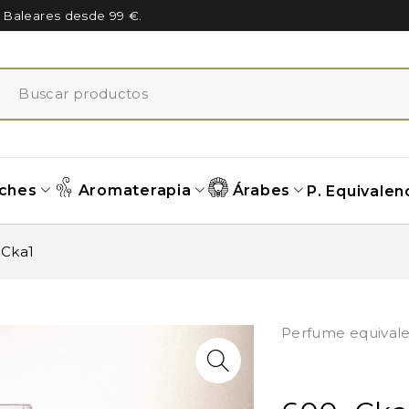
n Baleares desde 99 €.
ches
Aromaterapia
Árabes
P. Equivalen
 Cka1
Perfume equivale