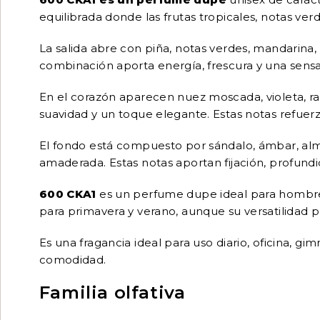
equilibrada donde las frutas tropicales, notas v
La salida abre con piña, notas verdes, mandarina
combinación aporta energía, frescura y una sensac
En el corazón aparecen nuez moscada, violeta, raíz d
suavidad y un toque elegante. Estas notas refuerza
El fondo está compuesto por sándalo, ámbar, almi
amaderada. Estas notas aportan fijación, profundid
600 CKA1
es un perfume dupe ideal para hombres y
para primavera y verano, aunque su versatilidad pe
Es una fragancia ideal para uso diario, oficina, gi
comodidad.
Familia olfativa