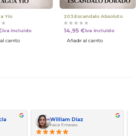
a Yio
203.Escandalo Absoluto
VALORADO CON
DE 5
€
14,95
€
iva incluido
iva incluido
al carrito
Añadir al carrito
cia
William Diaz
hace 11 meses