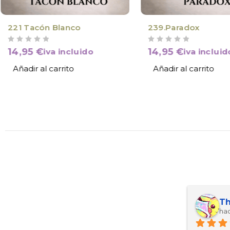
221 Tacón Blanco
239.Paradox
VALORADO CON
DE 5
VALORADO CON
DE 5
14,95
€
14,95
€
iva incluido
iva incluid
Añadir al carrito
Añadir al carrito
Maria Esther Martinez Arcas
Kevin ariel Ortez manzanarez
Th
hace 10 meses
hac