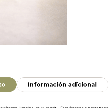
to
Información adicional
r fresco, limpio y muy versátil. Esta fragancia pertenece 