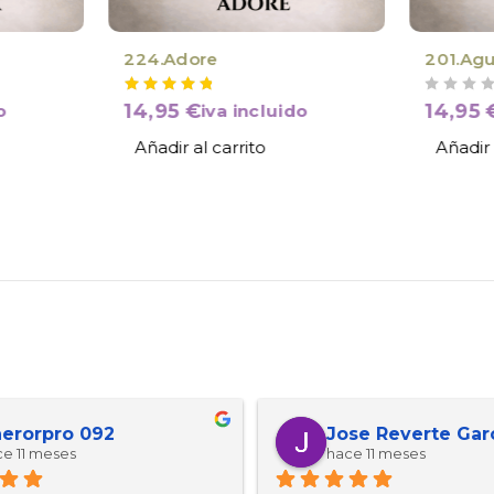
224.Adore
201.Agu
VALORADO CON
DE 5
14,95
€
14,95
o
iva incluido
Añadir al carrito
Añadir 
erorpro 092
Jose Reverte Gar
e 11 meses
hace 11 meses