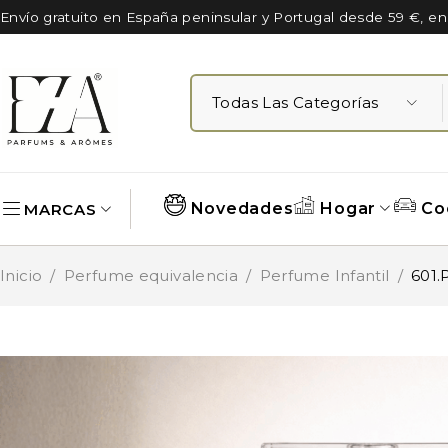
Envío gratuito en España peninsular y Portugal desde 59 €, e
Novedades
Hogar
Co
MARCAS
Inicio
/
Perfume equivalencia
/
Perfume Infantil
/
601.