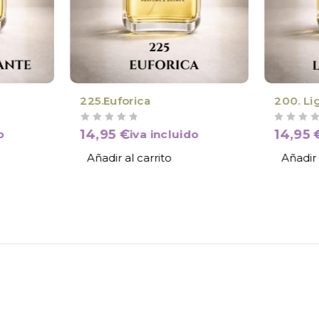
225.Euforica
200. Li
VALORADO CON
DE 5
VALORADO CON
DE 5
14,95
€
14,95
o
iva incluido
Añadir al carrito
Añadir 