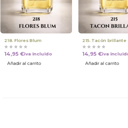
218. Flores Blum
215. Tacón brillante
VALORADO CON
DE 5
VALORADO CON
DE 5
14,95
€
14,95
€
iva incluido
iva incluid
Añadir al carrito
Añadir al carrito