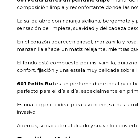
composición limpia y reconfortante donde las nota
La salida abre con naranja siciliana, bergamota y p
sensación de limpieza, suavidad y delicadeza desd
En el corazón aparecen girasol, manzanilla y rosa
manzanilla añade un matiz relajante, mientras que
El fondo está compuesto por iris, vainilla, dura
confort, fijación y una estela muy delicada sobre la 
601 Petits Bul
es un perfume dupe ideal para bebé
perfecto para el día a día, especialmente en prim
Es una fragancia ideal para uso diario, salidas f
invasivo.
Además, su carácter atalcado y suave lo conviert