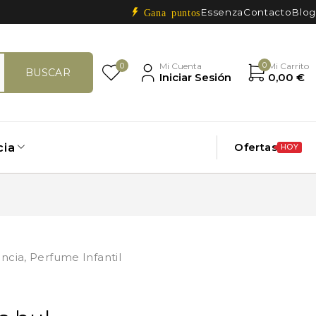
Essenza
Contacto
Blog
Gana puntos
0
0
Mi Cuenta
Mi Carrito
Iniciar Sesión
0,00
€
Ofertas
cia
HOY
ncia
,
Perfume Infantil