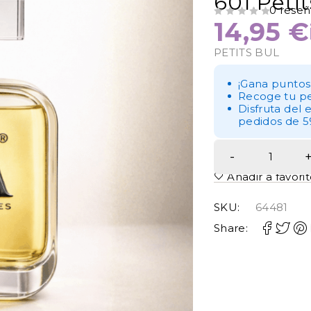
601.Petit
0 reseñ
14,95
€
VALORADO CON
DE 5
PETITS BUL
¡Gana puntos
Recoge tu pe
Disfruta del 
pedidos de 5
Añadir a favori
SKU:
64481
Share: