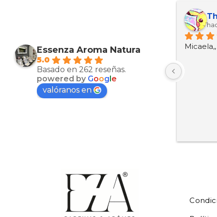
Maria Esther Martinez Arcas
Kevin ariel Ortez manzanarez
Th
hace 10 meses
hac
Muy bien productos
Micaela,
Essenza Aroma Natura
5.0
Basado en 262 reseñas.
powered by
G
o
o
g
l
e
valóranos en
Condic