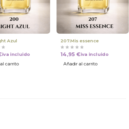
ght Azul
207.Mis essence
VALORADO CON
DE 5
€
14,95
€
iva incluido
iva incluido
al carrito
Añadir al carrito