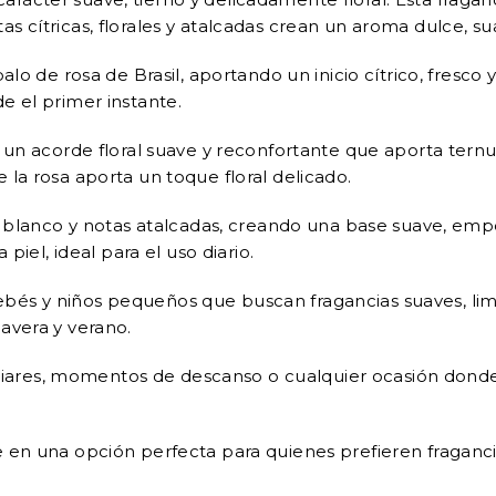
s cítricas, florales y atalcadas crean un aroma dulce, s
alo de rosa de Brasil, aportando un inicio cítrico, fresco 
e el primer instante.
, un acorde floral suave y reconfortante que aporta tern
 la rosa aporta un toque floral delicado.
zno blanco y notas atalcadas, creando una base suave, em
piel, ideal para el uso diario.
s y niños pequeños que buscan fragancias suaves, limpia
avera y verano.
amiliares, momentos de descanso o cualquier ocasión don
e en una opción perfecta para quienes prefieren fraganci