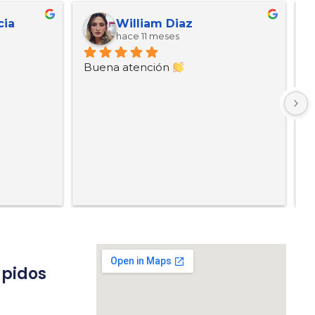
cia
William Diaz
hace 11 meses
Buena atención 
B
ápidos