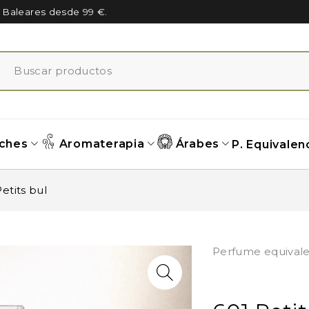
n Baleares desde 99 €.
ches
Aromaterapia
Árabes
P. Equivalen
Petits bul
Perfume equivale