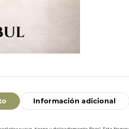
to
Información adicional
carácter suave, tierno y delicadamente floral. Esta fraganc