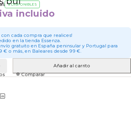
s bul
as
6 DISPONIBLES
iva incluido
 con cada compra que realices!
dido en la tienda Essenza.
envío gratuito en España peninsular y Portugal para
9 € o más, en Baleares desde 99 €.
Añadir al carrito
tos
Comparar