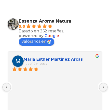
Essenza Aroma Natura
5.0
Basado en 262 reseñas.
powered by
G
o
o
g
l
e
valóranos en
Maria Esther Martinez Arcas
hace 10 meses