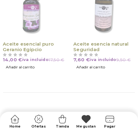
Aceite esencial puro
Aceite esencia natural
Geranio Egipcio
Seguridad
14,00
€
7,60
€
iva incluido
17,50
€
iva incluido
9,50
€
VALORADO CON
DE 5
VALORADO CON
DE 5
Añadir al carrito
Añadir al carrito
Home
Ofertas
Tienda
Me gustan
Pagar