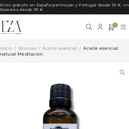
Envío gratuito en España peninsular y Portugal desde 59 €, en
Baleares desde 99 €.
0
Inicio
/
Brumas
/
Aceite esencial
/
Aceite esencial
natural Meditación