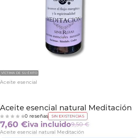
VÍCTIMA DE SU ÉXITO
Aceite esencial
Aceite esencial natural Meditación
0 reseñas
SIN EXISTENCIAS
VALORADO CON
DE 5
7,60
€
iva incluido
9,50
€
Aceite esencial natural Meditación