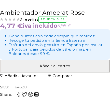
Ambientador Ameerat Rose
0 reseñas
1 DISPONIBLES
VALORADO CON
DE 5
4,77
€
iva incluido
5,95
€
¡Gana puntos con cada compra que realices!
Recoge tu pedido en la tienda Essenza.
Disfruta del envío gratuito en España peninsular
y Portugal para pedidos de 59 € o más, en
Baleares desde 99 €.
Añadir al carrito
Añadir a favoritos
Comparar
SKU:
64320
Share: