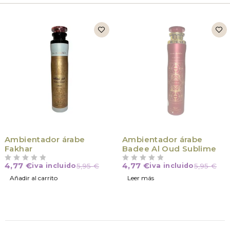
VÍCTIMA DE SU ÉXITO
Ambientador árabe
Ambientador árabe
Fakhar
Badee Al Oud Sublime
4,77
€
4,77
€
iva incluido
5,95
€
iva incluido
5,95
€
VALORADO CON
DE 5
VALORADO CON
DE 5
Añadir al carrito
Leer más