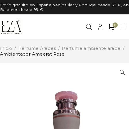
Envío gratuito en España peninsular y Portugal desde 59 €, en
Baleares desde 99 €.
0
Inicio
/
Perfume Árabes
/
Perfume ambiente árabe
/
Ambientador Ameerat Rose