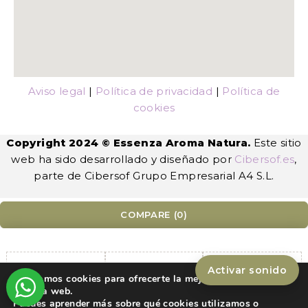
Aviso legal
|
Política de privacidad
|
Política de
cookies
Copyright 2024 © Essenza Aroma Natura.
Este sitio
web ha sido desarrollado y diseñado por
Cibersof.es
,
parte de Cibersof Grupo Empresarial A4 S.L.
COMPARE
(0)
Activar sonido
Utilizamos cookies para ofrecerte la mejor experiencia en
Compare
nuestra web.
Puedes aprender más sobre qué cookies utilizamos o
Remove all products