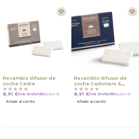
Recambio difusor de
Recambio difusor de
coche Cedre
coche Cashmere &
Ambre Gris
8,91
€
8,91
€
iva incluido
9,90
€
iva incluido
9,90
€
VALORADO CON
DE 5
VALORADO CON
DE 5
Añadir al carrito
Añadir al carrito