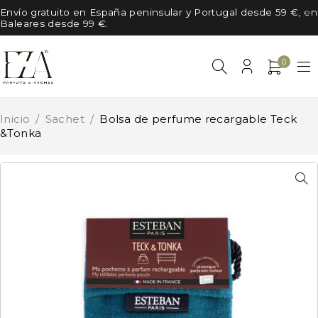
Envío gratuito en España peninsular y Portugal desde 59 €, en
Baleares desde 99 €.
0
Inicio
/
Sachet
/
Bolsa de perfume recargable Teck
&Tonka