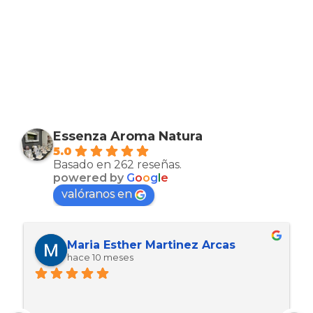
Essenza Aroma Natura
5.0
Basado en 262 reseñas.
powered by
G
o
o
g
l
e
valóranos en
Maria Esther Martinez Arcas
hace 10 meses