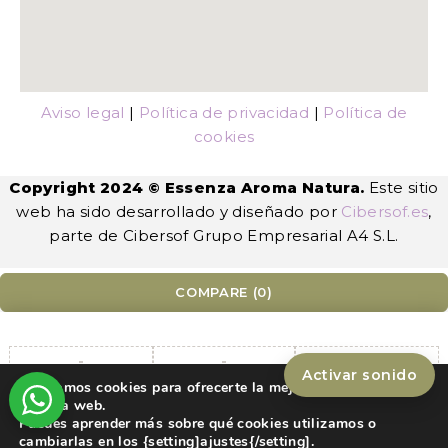
Aviso legal
|
Política de privacidad
|
Política de
cookies
Copyright 2024 © Essenza Aroma Natura.
Este sitio
web ha sido desarrollado y diseñado por
Cibersof.es
,
parte de Cibersof Grupo Empresarial A4 S.L.
COMPARE
(0)
Activar sonido
Utilizamos cookies para ofrecerte la mejor experiencia en
Compare
nuestra web.
Puedes aprender más sobre qué cookies utilizamos o
Remove all products
cambiarlas en los {setting]ajustes{/setting].