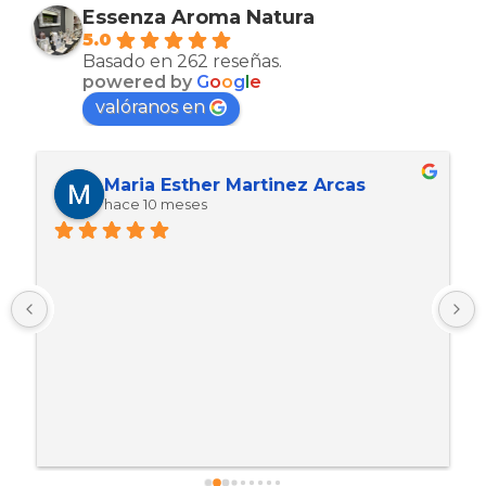
Essenza Aroma Natura
5.0
Basado en 262 reseñas.
powered by
G
o
o
g
l
e
valóranos en
Maria Esther Martinez Arcas
hace 10 meses