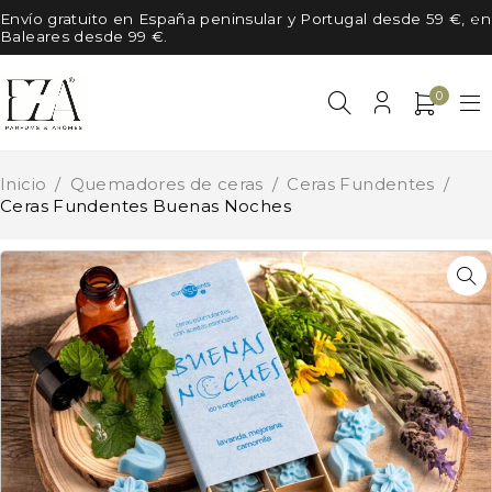
Envío gratuito en España peninsular y Portugal desde 59 €, en
Baleares desde 99 €.
0
Inicio
/
Quemadores de ceras
/
Ceras Fundentes
/
Ceras Fundentes Buenas Noches