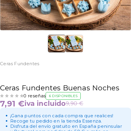
Ceras Fundentes
Ceras Fundentes Buenas Noches
0 reseñas
6 DISPONIBLES
VALORADO CON
DE 5
7,91
€
iva incluido
9,90
€
¡Gana puntos con cada compra que realices!
Recoge tu pedido en la tienda Essenza.
Disfruta del envío gratuito en España peninsular