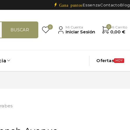
Essenza
Contacto
Blog
Gana puntos
0
0
Mi Cuenta
Mi Carrito
Iniciar Sesión
0,00
€
Ofertas
cia
HOY
rabes