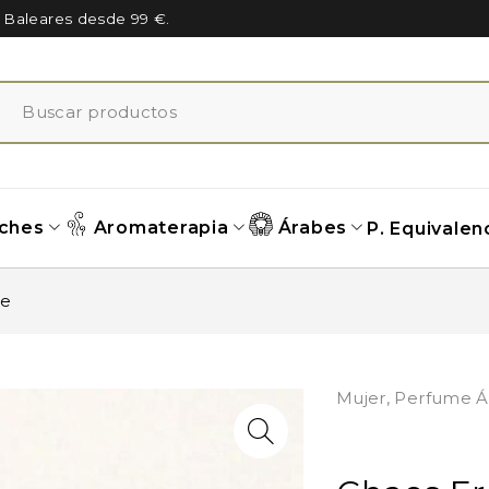
n Baleares desde 99 €.
ches
Aromaterapia
Árabes
P. Equivalen
ue
Mujer
,
Perfume Á