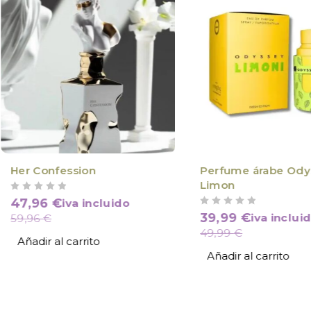
Her Confession
Perfume árabe Ody
Limon
VALORADO CON
DE 5
47,96
€
iva incluido
VALORADO CON
DE 5
39,99
€
iva inclui
59,96
€
49,99
€
Añadir al carrito
Añadir al carrito