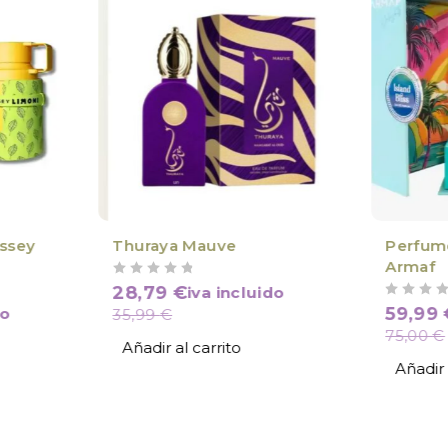
ssey
Thuraya Mauve
Perfume
Armaf
VALORADO CON
DE 5
28,79
€
iva incluido
VALORADO CON
DE 5
59,99
do
35,99
€
75,00
€
Añadir al carrito
Añadir 