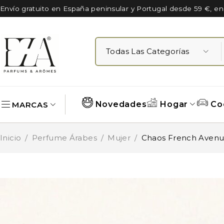
Envío gratuito en España peninsular y Portugal desde 59 €, e
Novedades
Hogar
Co
MARCAS
Inicio
/
Perfume Árabes
/
Mujer
/
Chaos French Aven