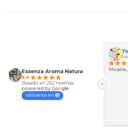
Maria Esther Martinez Arcas
Kevin ariel Ortez manzanarez
Th
hace 10 meses
hac
Muy bien productos
Micaela,
Essenza Aroma Natura
5.0
Basado en 262 reseñas.
powered by
G
o
o
g
l
e
valóranos en