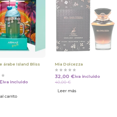
VÍCTIMA DE SU ÉXITO
 árabe Island Bliss
Mia Dolcezza
VALORADO CON
DE 5
32,00
€
iva incluido
€
iva incluido
40,00
€
Leer más
al carrito