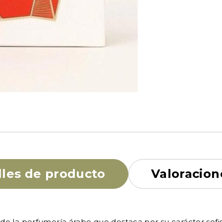
lles de producto
Valoracion
de la perfumería árabe que destaca por su carácter sof