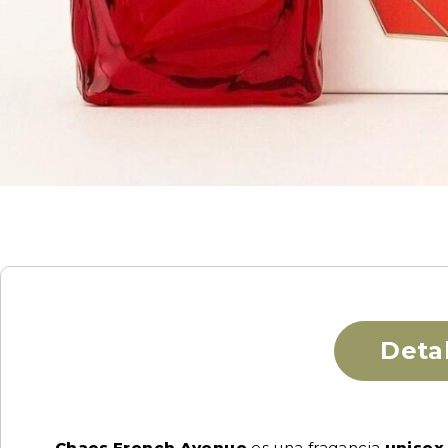
Deta
Chaos French Avenue
es una fragancia
unisex