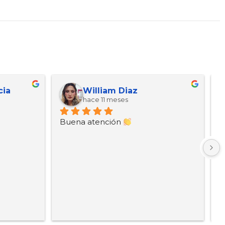
cia
William Diaz
hace 11 meses
Buena atención 
B