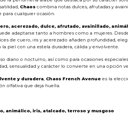
atilidad,
Chaos
combina notas dulces, afrutadas y avaini
para cualquier ocasión.
uero, acerezado, dulce, afrutado, avainillado, animál
uede adaptarse tanto a hombres como a mujeres. Desde la
ices de cuero, iris y acerezado añaden profundidad, elega
la piel con una estela duradera, cálida y envolvente.
 uso diario o nocturno, así como para ocasiones especia
idad, sensualidad y carácter lo convierte en una opción ver
olvente y duradera
,
Chaos French Avenue
es la elecc
n olfativa que deja huella.
o, animálico, iris, atalcado, terroso y musgoso