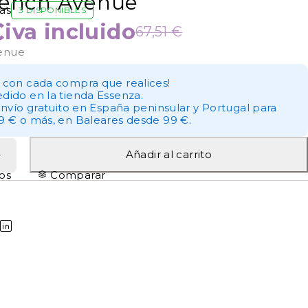
rench Avenue
as
3 DISPONIBLES
€
iva incluido
67,51
€
enue
 con cada compra que realices!
dido en la tienda Essenza.
envío gratuito en España peninsular y Portugal para
9 € o más, en Baleares desde 99 €.
Añadir al carrito
tos
Comparar