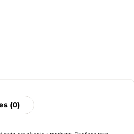
es (0)
isticado, envolvente y moderno. Diseñada para