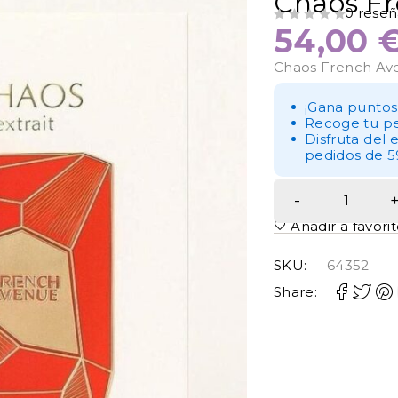
Chaos F
0 reseñ
54,00
VALORADO CON
DE 5
Chaos French Av
¡Gana puntos
Recoge tu pe
Disfruta del 
pedidos de 5
Añadir a favori
SKU:
64352
Share: