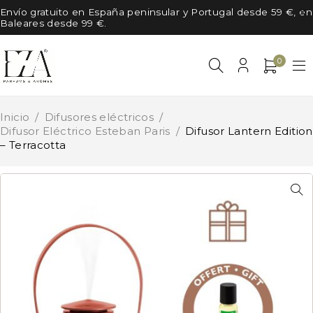
Envío gratuito en España peninsular y Portugal desde 59 €, en
Baleares desde 99 €.
0
Inicio
/
Difusores eléctricos
/
Difusor Eléctrico Esteban Paris
/
Difusor Lantern Edition
– Terracotta