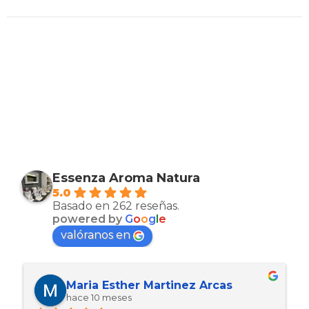
Essenza Aroma Natura
5.0
Basado en 262 reseñas.
powered by
G
o
o
g
l
e
valóranos en
Maria Esther Martinez Arcas
hace 10 meses