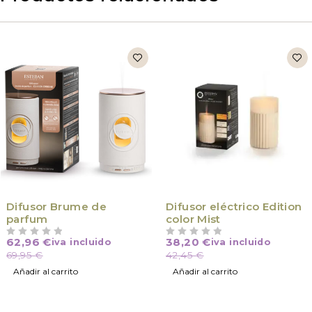
Difusor Brume de
Difusor eléctrico Edition
parfum
color Mist
62,96
€
38,20
€
iva incluido
iva incluido
VALORADO CON
DE 5
VALORADO CON
DE 5
69,95
€
42,45
€
Añadir al carrito
Añadir al carrito