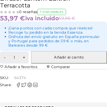
Terracotta
0 reseñas
7 DISPONIBLES
VALORADO CON
DE 5
53,97
€
iva incluido
59,96
€
¡Gana puntos con cada compra que realices!
Recoge tu pedido en la tienda Essenza.
Disfruta del envío gratuito en España peninsular
y Portugal para pedidos de 59 € o más, en
Baleares desde 99 €.
Añadir al carrito
Añadir a favoritos
Comparar
SKU:
64374
Share: