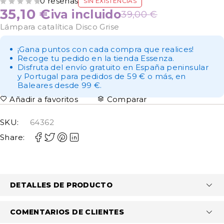
0 reseñas
SIN EXISTENCIAS
VALORADO CON
DE 5
35,10
€
iva incluido
39,00
€
Lámpara catalítica Disco Grise
¡Gana puntos con cada compra que realices!
Recoge tu pedido en la tienda Essenza.
Disfruta del envío gratuito en España peninsular
y Portugal para pedidos de 59 € o más, en
Baleares desde 99 €.
Añadir a favoritos
Comparar
SKU:
64362
Share:
DETALLES DE PRODUCTO
COMENTARIOS DE CLIENTES