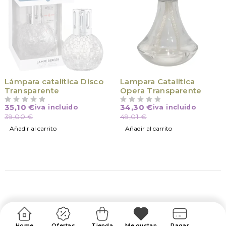
-30%
Lámpara catalítica Disco
Lampara Catalítica
Transparente
Opera Transparente
35,10
€
34,30
€
iva incluido
iva incluido
VALORADO CON
DE 5
VALORADO CON
DE 5
39,00
€
49,01
€
Añadir al carrito
Añadir al carrito
Home
Ofertas
Tienda
Me gustan
Pagar