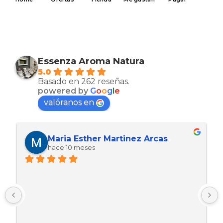
Essenza Aroma Natura
5.0
Basado en 262 reseñas.
powered by
G
o
o
g
l
e
valóranos en
Maria Esther Martinez Arcas
hace 10 meses