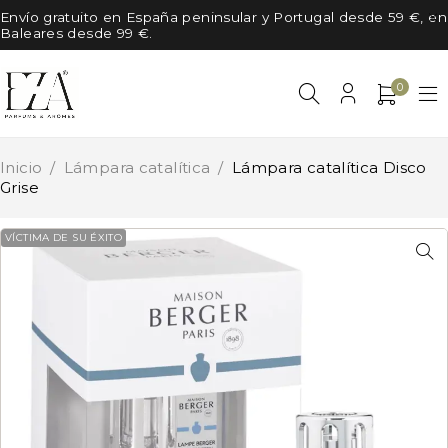
Envío gratuito en España peninsular y Portugal desde 59 €, en
Baleares desde 99 €.
0
Inicio
/
Lámpara catalítica
/
Lámpara catalítica Disco
Grise
VÍCTIMA DE SU ÉXITO