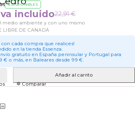
Cedro
as
6 DISPONIBLES
iva incluido
22,91
€
 el medio ambiente y con uno mismo
E LIBRE DE CANADÁ
 con cada compra que realices!
dido en la tienda Essenza.
envío gratuito en España peninsular y Portugal para
9 € o más, en Baleares desde 99 €.
Añadir al carrito
tos
Comparar