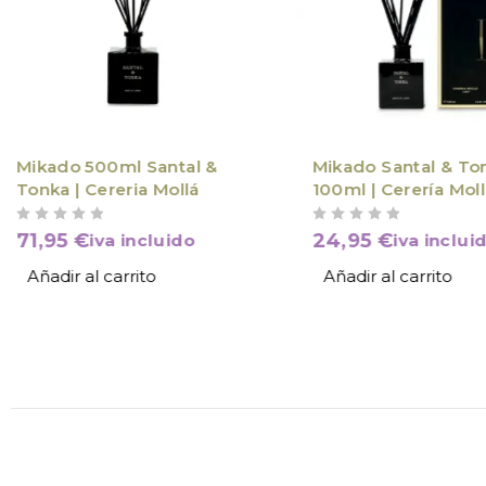
Mikado 500ml Santal &
Mikado Santal & To
Tonka | Cereria Mollá
100ml | Cerería Mol
VALORADO CON
DE 5
VALORADO CON
DE 5
71,95
€
24,95
€
iva incluido
iva inclui
Añadir al carrito
Añadir al carrito