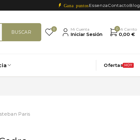
Essenza
Contacto
Blog
Gana puntos
0
0
Mi Cuenta
Mi Carrito
Iniciar Sesión
0,00
€
Ofertas
cia
HOY
steban Paris