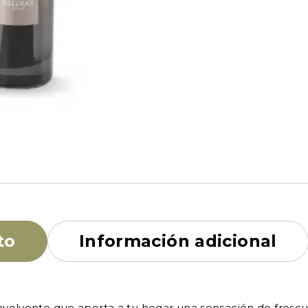
to
Información adicional
envolvente que aporta a tu hogar una sensación de fres