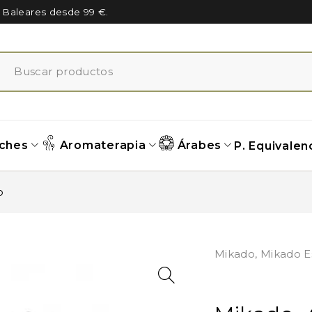
n Baleares desde 99 €.
ches
Aromaterapia
Árabes
P. Equivalen
o
Mikado
,
Mikado E