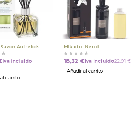
Savon Autrefois
Mikado- Neroli
VALORADO CON
DE 5
€
18,32
€
iva incluido
iva incluido
22,91
€
Añadir al carrito
al carrito