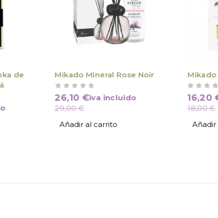
nka de
Mikado Mineral Rose Noir
Mikado 
lá
VALORADO CON
DE 5
VALORADO CON
DE 5
26,10
€
16,20
iva incluido
do
29,00
€
18,00
€
Añadir al carrito
Añadir 