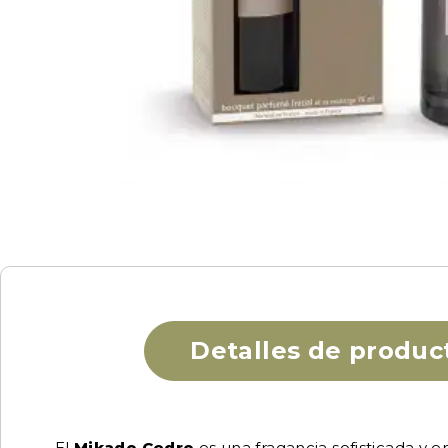
Detalles de produc
El
Mikado Cedro
es una fragancia sofisticada y 