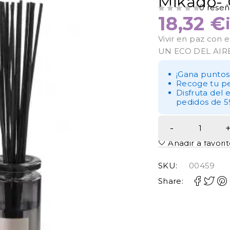
Mikado- 
0 reseñ
18,32
€
VALORADO CON
DE 5
Vivir en paz con
UN ECO DEL AIR
¡Gana puntos
Recoge tu pe
Disfruta del 
pedidos de 5
Añadir a favori
SKU:
00459
Share: