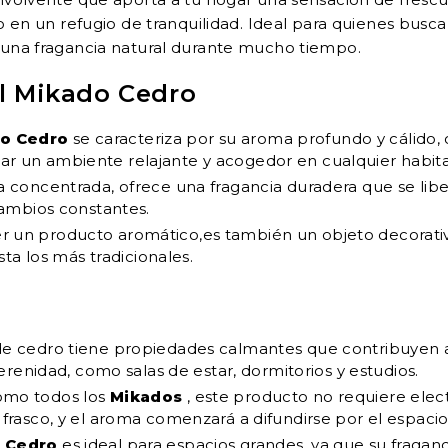
o en un refugio de tranquilidad. Ideal para quienes busc
 una fragancia natural durante mucho tiempo.
el Mikado Cedro
o Cedro
se caracteriza por su aroma profundo y cálido, 
ear un ambiente relajante y acogedor en cualquier habita
ula concentrada, ofrece una fragancia duradera que se l
ambios constantes.
r un producto aromático,es también un objeto decorativo
ta los más tradicionales.
 de cedro tiene propiedades calmantes que contribuyen a
renidad, como salas de estar, dormitorios y estudios.
omo todos los
Mikados
, este producto no requiere electr
l frasco, y el aroma comenzará a difundirse por el espacio
 Cedro
es ideal para espacios grandes, ya que su fraga