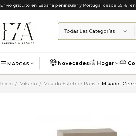
Envío gratuito en España peninsular y Portugal desde 59 €, e
Novedades
Hogar
Co
MARCAS
Inicio
/
Mikado
/
Mikado Esteban Paris
/
Mikado- Cedr