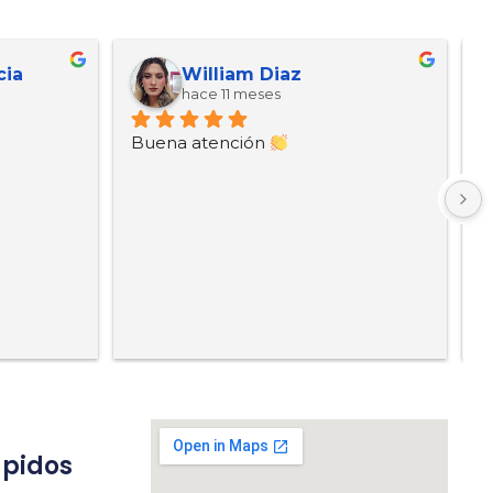
cia
William Diaz
hace 11 meses
Buena atención 
B
ápidos