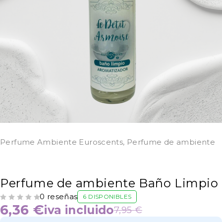
Perfume Ambiente Euroscents
,
Perfume de ambiente
Perfume de ambiente Baño Limpio
0 reseñas
6 DISPONIBLES
VALORADO CON
DE 5
6,36
€
iva incluido
7,95
€