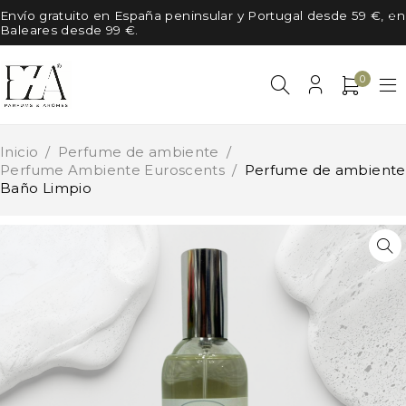
Envío gratuito en España peninsular y Portugal desde 59 €, en
Baleares desde 99 €.
0
Inicio
/
Perfume de ambiente
/
Perfume Ambiente Euroscents
/
Perfume de ambiente
Baño Limpio