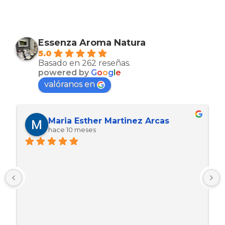
Essenza Aroma Natura
5.0
Basado en 262 reseñas.
powered by
G
o
o
g
l
e
valóranos en
Maria Esther Martinez Arcas
hace 10 meses