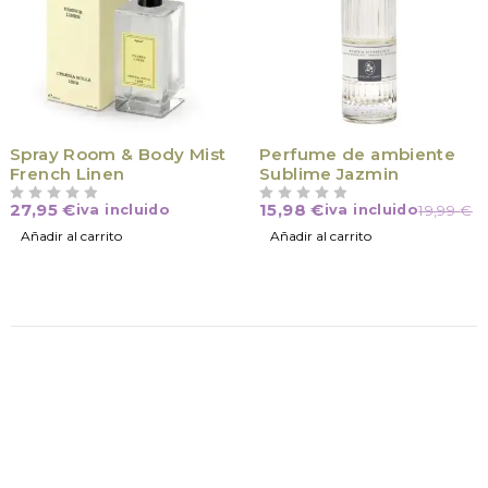
-20%
Spray Room & Body Mist
Perfume de ambiente
French Linen
Sublime Jazmin
27,95
€
15,98
€
iva incluido
iva incluido
19,99
€
VALORADO CON
DE 5
VALORADO CON
DE 5
Añadir al carrito
Añadir al carrito