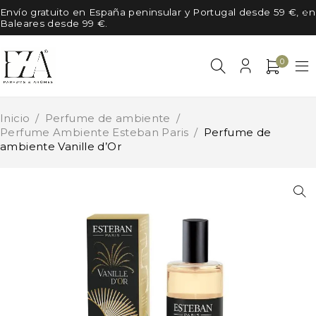
Envío gratuito en España peninsular y Portugal desde 59 €, en
Baleares desde 99 €.
0
Inicio
/
Perfume de ambiente
/
Perfume Ambiente Esteban Paris
/
Perfume de
ambiente Vanille d’Or