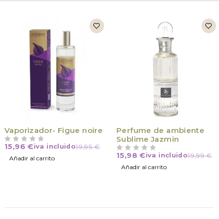
-20%
Vaporizador- Figue noire
Perfume de ambiente
Sublime Jazmin
15,96
€
iva incluido
19,95
€
VALORADO CON
DE 5
15,98
€
iva incluido
19,99
€
VALORADO CON
DE 5
Añadir al carrito
Añadir al carrito