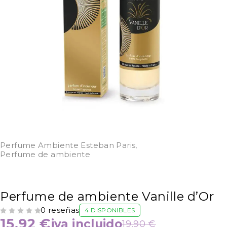
Perfume Ambiente Esteban Paris
,
Perfume de ambiente
Perfume de ambiente Vanille d’Or
0 reseñas
4 DISPONIBLES
VALORADO CON
DE 5
15,92
€
iva incluido
19,90
€