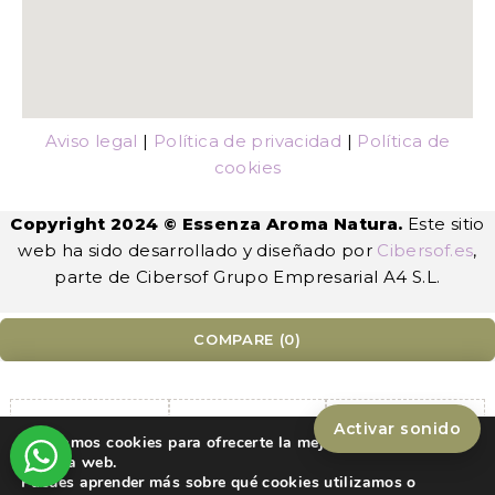
Aviso legal
|
Política de privacidad
|
Política de
cookies
Copyright 2024 © Essenza Aroma Natura.
Este sitio
web ha sido desarrollado y diseñado por
Cibersof.es
,
parte de Cibersof Grupo Empresarial A4 S.L.
COMPARE
(0)
Activar sonido
Utilizamos cookies para ofrecerte la mejor experiencia en
Compare
nuestra web.
Puedes aprender más sobre qué cookies utilizamos o
Remove all products