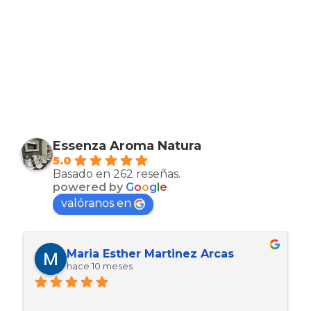
Essenza Aroma Natura
5.0
Basado en 262 reseñas.
powered by
G
o
o
g
l
e
valóranos en
Maria Esther Martinez Arcas
hace 10 meses