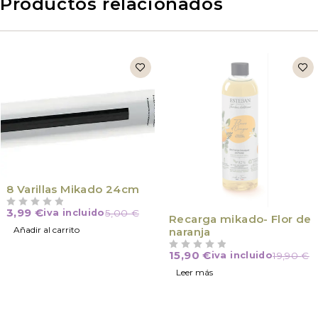
Productos relacionados
8 Varillas Mikado 24cm
3,99
€
iva incluido
5,00
€
VALORADO CON
DE 5
VÍCTIMA DE SU ÉXITO
Recarga mikado- Flor de
Añadir al carrito
naranja
15,90
€
iva incluido
19,90
€
VALORADO CON
DE 5
Leer más