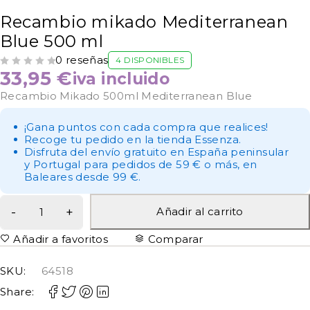
Recambio mikado Mediterranean
Blue 500 ml
0 reseñas
4 DISPONIBLES
VALORADO CON
DE 5
33,95
€
iva incluido
Recambio Mikado 500ml Mediterranean Blue
¡Gana puntos con cada compra que realices!
Recoge tu pedido en la tienda Essenza.
Disfruta del envío gratuito en España peninsular
y Portugal para pedidos de 59 € o más, en
Baleares desde 99 €.
Añadir al carrito
Añadir a favoritos
Comparar
SKU:
64518
Share: