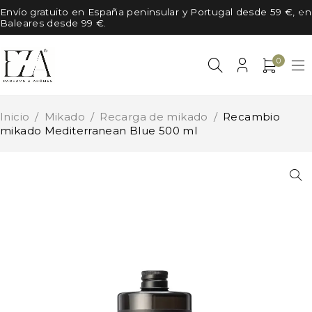
Envío gratuito en España peninsular y Portugal desde 59 €, en
Baleares desde 99 €.
0
Inicio
/
Mikado
/
Recarga de mikado
/
Recambio
mikado Mediterranean Blue 500 ml