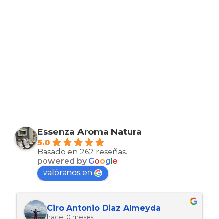
Essenza Aroma Natura
5.0
Basado en 262 reseñas.
powered by
G
o
o
g
l
e
valóranos en
Ciro Antonio Diaz Almeyda
hace 10 meses