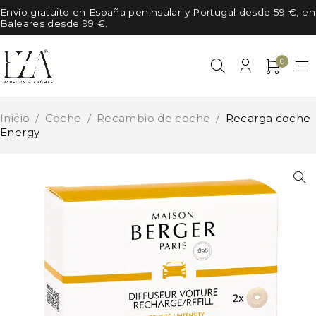
Envío gratuito en España peninsular y Portugal desde 59 €, en
Baleares desde 99 €.
0
Inicio
/
Coche
/
Recambio de coche
/
Recarga coche
Energy