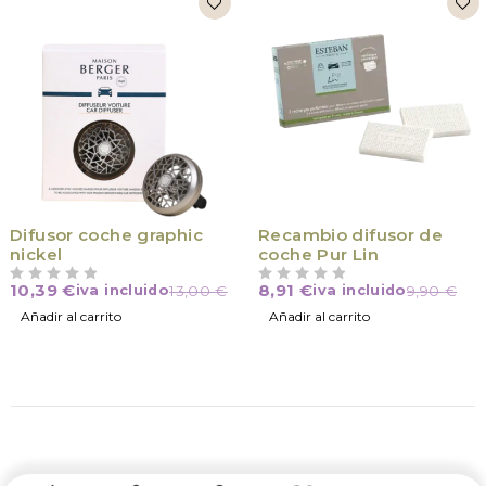
Difusor coche graphic
Recambio difusor de
nickel
coche Pur Lin
10,39
€
8,91
€
iva incluido
13,00
€
iva incluido
9,90
€
VALORADO CON
DE 5
VALORADO CON
DE 5
Añadir al carrito
Añadir al carrito