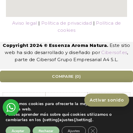
Aviso legal
|
Política de privacidad
|
Política de
cookies
Copyright 2024 © Essenza Aroma Natura.
Este sitio
web ha sido desarrollado y diseñado por
Cibersof.es
,
parte de Cibersof Grupo Empresarial A4 S.L.
COMPARE
(0)
Activar sonido
Utilizamos cookies para ofrecerte la mejor experiencia en
nuestra web.
Compare
Puedes aprender más sobre qué cookies utilizamos o
Remove all products
cambiarlas en los {setting]ajustes{/setting].
Cerrar el banner de
Aceptar
Rechazar
Ajustes