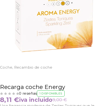
Coche
,
Recambio de coche
Recarga coche Energy
0 reseñas
1 DISPONIBLES
VALORADO CON
DE 5
8,11
€
iva incluido
9,00
€
Una fragancia moderna de Zestes Toniques que le