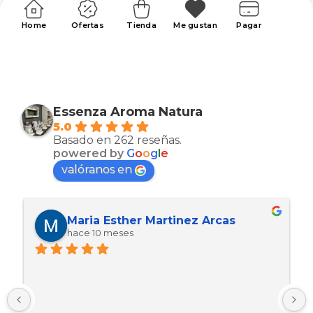
Home
Ofertas
Tienda
Me gustan
Pagar
Essenza Aroma Natura
5.0
Basado en 262 reseñas.
powered by
G
o
o
g
l
e
valóranos en
Maria Esther Martinez Arcas
hace 10 meses