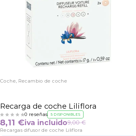
Coche
,
Recambio de coche
Recarga de coche Liliflora
0 reseñas
5 DISPONIBLES
VALORADO CON
DE 5
8,11
€
iva incluido
9,00
€
Recargas difusor de coche Liliflora