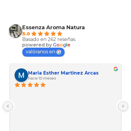
Essenza Aroma Natura
5.0
Basado en 262 reseñas.
powered by
G
o
o
g
l
e
valóranos en
Maria Esther Martinez Arcas
hace 10 meses