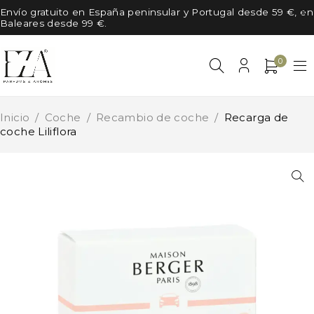
Envío gratuito en España peninsular y Portugal desde 59 €, en
Baleares desde 99 €.
0
Inicio
/
Coche
/
Recambio de coche
/
Recarga de
coche Liliflora