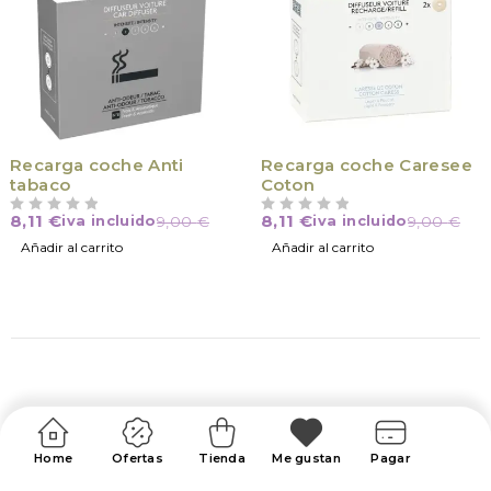
Recarga coche Anti
Recarga coche Caresee
tabaco
Coton
8,11
€
8,11
€
iva incluido
9,00
€
iva incluido
9,00
€
VALORADO CON
DE 5
VALORADO CON
DE 5
Añadir al carrito
Añadir al carrito
Home
Ofertas
Tienda
Me gustan
Pagar