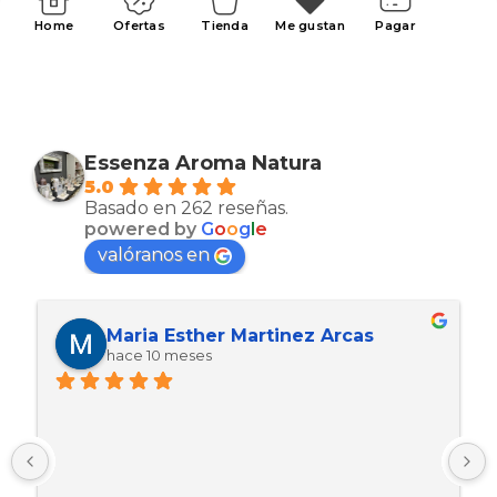
Home
Ofertas
Tienda
Me gustan
Pagar
Essenza Aroma Natura
5.0
Basado en 262 reseñas.
powered by
G
o
o
g
l
e
valóranos en
Maria Esther Martinez Arcas
hace 10 meses