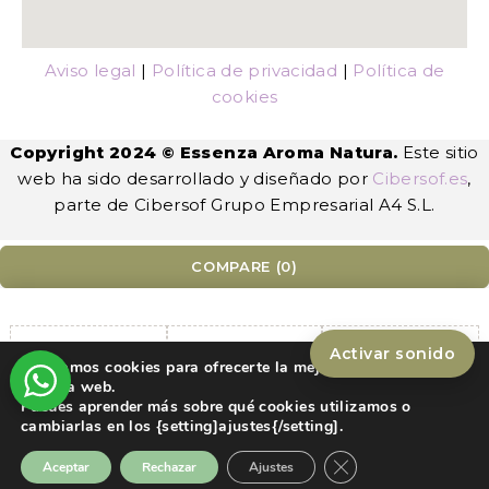
Aviso legal
|
Política de privacidad
|
Política de
cookies
Copyright 2024 © Essenza Aroma Natura.
Este sitio
web ha sido desarrollado y diseñado por
Cibersof.es
,
parte de Cibersof Grupo Empresarial A4 S.L.
COMPARE
(0)
Activar sonido
Utilizamos cookies para ofrecerte la mejor experiencia en
nuestra web.
Compare
Puedes aprender más sobre qué cookies utilizamos o
Remove all products
cambiarlas en los {setting]ajustes{/setting].
Cerrar el banner de
Aceptar
Rechazar
Ajustes