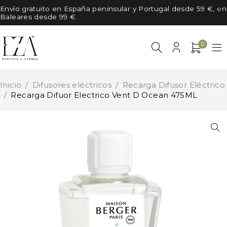
Envío gratuito en España peninsular y Portugal desde 59 €, en
Baleares desde 99 €.
0
Inicio
/
Difusores eléctricos
/
Recarga Difusor Eléctrico
/
Recarga Difuor Electrico Vent D Ocean 475ML