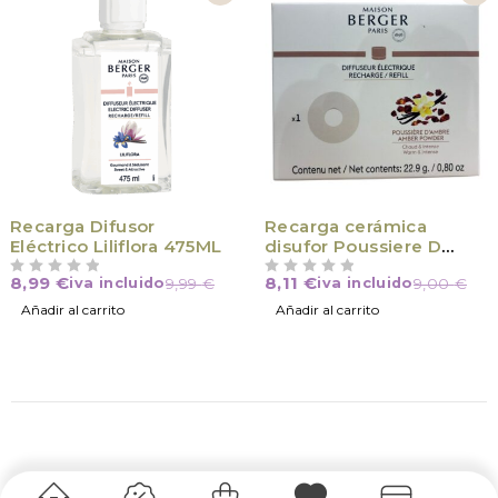
Recarga Difusor
Recarga cerámica
Eléctrico Liliflora 475ML
disufor Poussiere D
Ambre
8,99
€
8,11
€
iva incluido
9,99
€
iva incluido
9,00
€
VALORADO CON
DE 5
VALORADO CON
DE 5
Añadir al carrito
Añadir al carrito