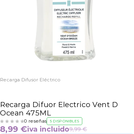
Recarga Difusor Eléctrico
Recarga Difuor Electrico Vent D
Ocean 475ML
0 reseñas
5 DISPONIBLES
VALORADO CON
DE 5
8,99
€
iva incluido
9,99
€