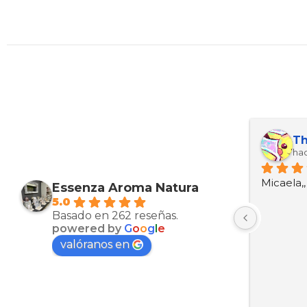
Maria Esther Martinez Arcas
Kevin ariel Ortez manzanarez
Th
hace 10 meses
hac
Muy bien productos
Micaela,
Essenza Aroma Natura
5.0
Basado en 262 reseñas.
powered by
G
o
o
g
l
e
valóranos en