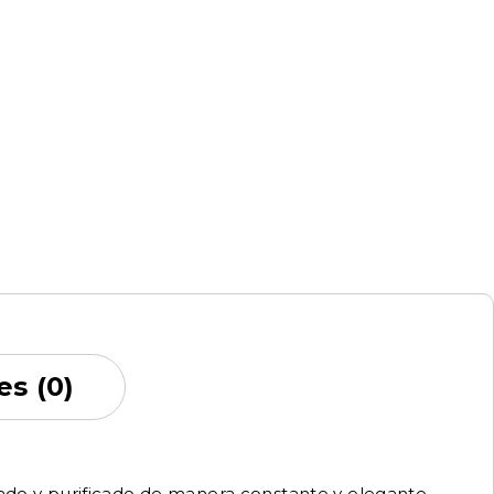
es (0)
do y purificado de manera constante y elegante.