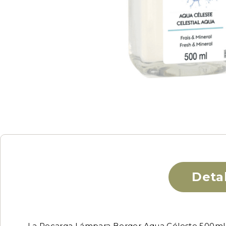
Deta
La Recarga Lámpara Berger Aqua Céleste 500ml e