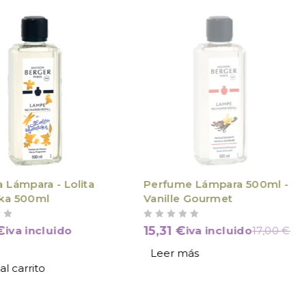
VÍCTIMA DE SU ÉXITO
 Lámpara - Lolita
Perfume Lámpara 500ml -
ka 500ml
Vanille Gourmet
VALORADO CON
DE 5
€
15,31
€
iva incluido
iva incluido
17,00
€
Leer más
al carrito