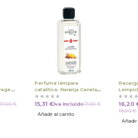
Perfume lámpara
Recarga
uvage
catalítica- Naranja Canela
Lempic
500 ml
VALORADO CON
DE 5
VALORADO CON
DE 5
15,31
€
16,20
17,00
€
iva incluido
17,00
€
18,00
€
Añadir al carrito
Añadir 