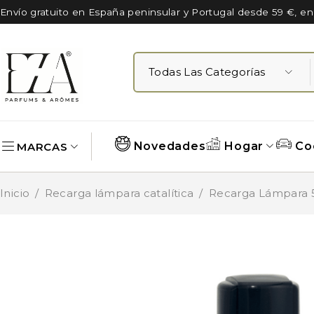
Envío gratuito en España peninsular y Portugal desde 59 €, e
Novedades
Hogar
Co
MARCAS
Inicio
/
Recarga lámpara catalítica
/
Recarga Lámpara 