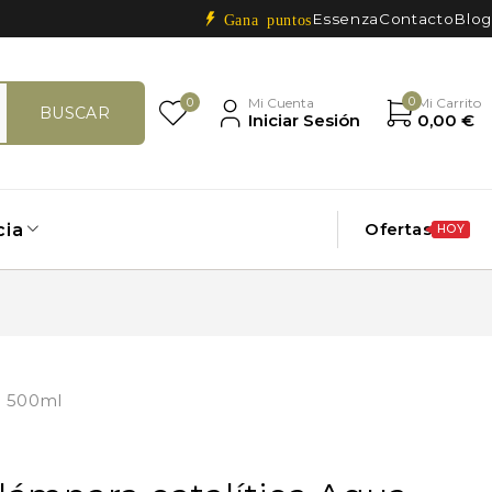
Essenza
Contacto
Blog
Gana puntos
0
0
Mi Cuenta
Mi Carrito
Iniciar Sesión
0,00
€
Ofertas
cia
HOY
a 500ml