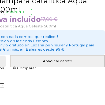
lámpara catalítica Aqua
500ml
as
3 DISPONIBLES
iva incluido
17,00
€
catalítica Aqua Céleste 500ml
 con cada compra que realices!
dido en la tienda Essenza.
envío gratuito en España peninsular y Portugal para
9 € o más, en Baleares desde 99 €.
Añadir al carrito
tos
Comparar