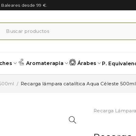
n Baleares desde 99 €.
ches
Aromaterapia
Árabes
P. Equivalen
500ml
/
Recarga lámpara catalítica Aqua Céleste 500ml
Recarga Lámpar