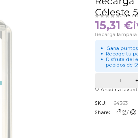
Recarga 
Céleste 
0 reseñ
15,31
€
VALORADO CON
DE 5
Recarga lámpara 
¡Gana puntos
Recoge tu pe
Disfruta del 
pedidos de 5
Añadir a favori
SKU:
64363
Share: