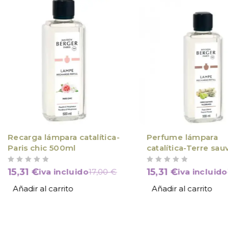
Recarga lámpara catalítica-
Perfume lámpara
Paris chic 500ml
catalítica-Terre sa
500ml
VALORADO CON
DE 5
VALORADO CON
DE 5
15,31
€
15,31
€
iva incluido
17,00
€
iva incluido
Añadir al carrito
Añadir al carrito