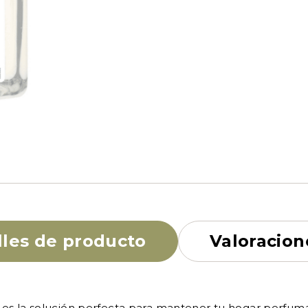
lles de producto
Valoracion
s la solución perfecta para mantener tu hogar perfuma