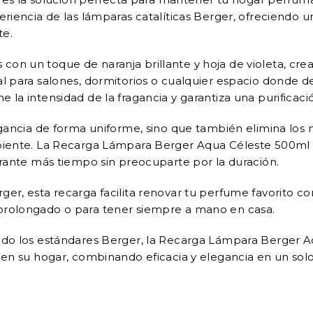
periencia de las lámparas catalíticas Berger, ofreciendo 
te.
con un toque de naranja brillante y hoja de violeta, cre
al para salones, dormitorios o cualquier espacio donde d
e la intensidad de la fragancia y garantiza una purificac
ragancia de forma uniforme, sino que también elimina lo
ambiente. La Recarga Lámpara Berger Aqua Céleste 500ml
durante más tiempo sin preocuparte por la duración.
ger, esta recarga facilita renovar tu perfume favorito c
 prolongado o para tener siempre a mano en casa.
iendo los estándares Berger, la Recarga Lámpara Berger 
n en su hogar, combinando eficacia y elegancia en un sol