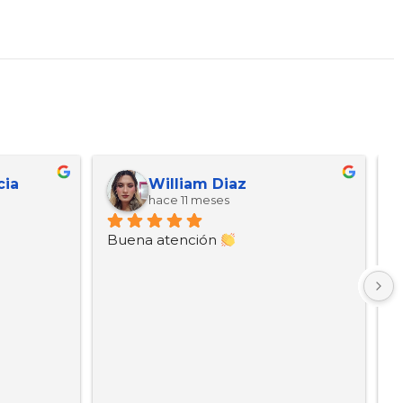
cia
William Diaz
hace 11 meses
Buena atención 
B