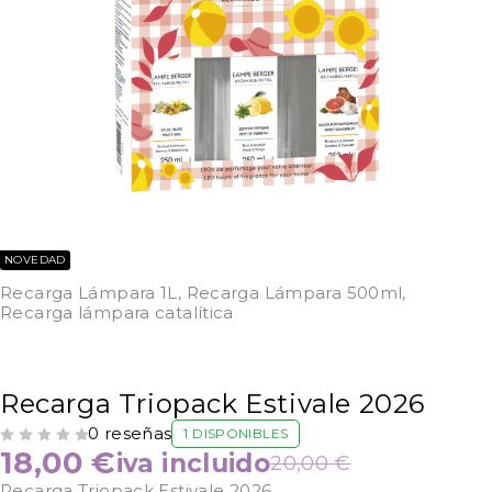
NOVEDAD
Recarga Lámpara 1L
,
Recarga Lámpara 500ml
,
Recarga lámpara catalítica
Recarga Triopack Estivale 2026
0 reseñas
1 DISPONIBLES
VALORADO CON
DE 5
18,00
€
iva incluido
20,00
€
Recarga Triopack Estivale 2026