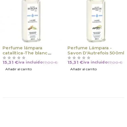
Perfume lámpara
Perfume Lámpara -
catalítica-The blanc
Savon D'Autrefois 500ml
purete 500ml
15,31
€
15,31
€
iva incluido
17,00
€
iva incluido
17,00
€
VALORADO CON
DE 5
VALORADO CON
DE 5
Añadir al carrito
Añadir al carrito