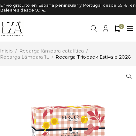
Envío gratuito en España peninsular y Portugal desde 59 €, en
Baleares desde 99 €.
0
Inicio
/
Recarga lámpara catalítica
/
Recarga Lámpara 1L
/
Recarga Triopack Estivale 2026