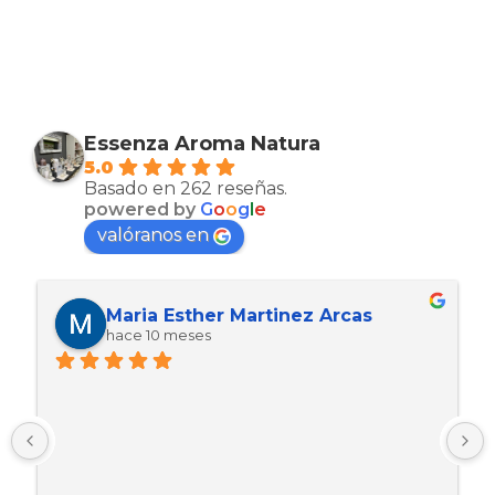
Essenza Aroma Natura
5.0
Basado en 262 reseñas.
powered by
G
o
o
g
l
e
valóranos en
Maria Esther Martinez Arcas
hace 10 meses