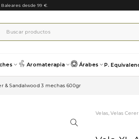
n Baleares desde 99 €.
ches
Aromaterapia
Árabes
P. Equivalen
er & Sandalwood 3 mechas 600gr
Velas
,
Velas Cerer