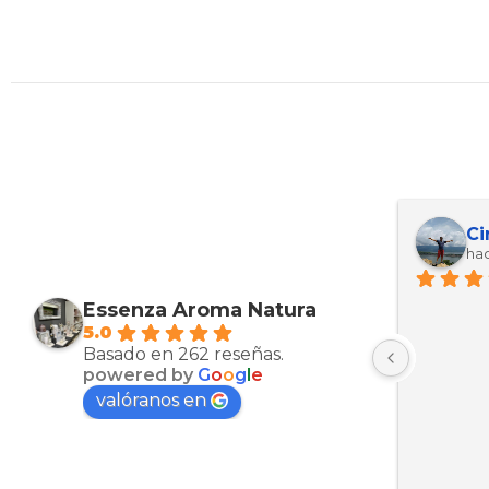
Maria Esther Martinez Arcas
Kevin ariel Ortez manzanarez
Th
hace 10 meses
hac
Muy bien productos
Micaela,
Essenza Aroma Natura
5.0
Basado en 262 reseñas.
powered by
G
o
o
g
l
e
valóranos en