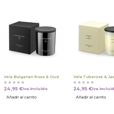
Vela Bulgarian Rose & Oud
Vela Tuberose & Ja
VALORADO CON
DE 5
VALORADO CON
DE 5
24,95
€
24,95
€
iva incluido
iva inclui
Añadir al carrito
Añadir al carrito