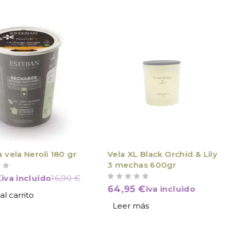
VÍCTIMA DE SU ÉXITO
 vela Neroli 180 gr
Vela XL Black Orchid & Lily
3 mechas 600gr
€
iva incluido
16,90
€
VALORADO CON
DE 5
64,95
€
iva incluido
al carrito
Leer más