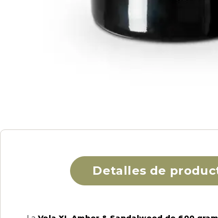
Detalles de produc
La
Vela XL Amber & Sandalwood de 600 gram