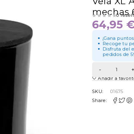
Vela XL 
mechas 
0 reseñ
64,95
VALORADO CON
DE 5
¡Gana puntos
Recoge tu pe
Disfruta del 
pedidos de 5
Añadir a favori
SKU:
01675
Share: