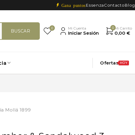
Essenza
Contacto
Blog
Gana puntos
0
0
Mi Cuenta
Mi Carrito
Iniciar Sesión
0,00
€
Ofertas
cia
HOY
ía Mollá 1899