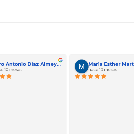
erorpro 092
Jose Reverte Gar
e 11 meses
hace 11 meses
, la atención excelente