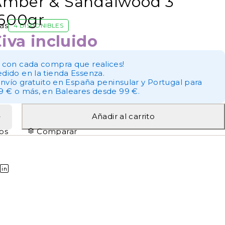
Amber & Sandalwood 3
600gr
as
4 DISPONIBLES
€
iva incluido
 con cada compra que realices!
dido en la tienda Essenza.
envío gratuito en España peninsular y Portugal para
9 € o más, en Baleares desde 99 €.
Añadir al carrito
tos
Comparar