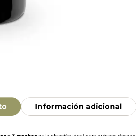
to
Información adicional
os y 3 mechas
es la elección ideal para quienes desean