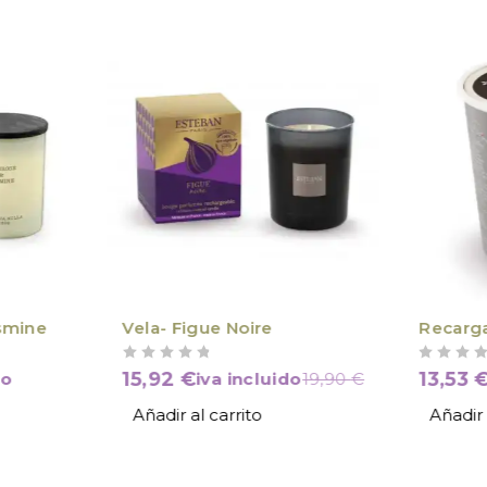
smine
Vela- Figue Noire
Recarga
VALORADO CON
DE 5
VALORADO CON
DE 5
15,92
€
13,53
do
iva incluido
19,90
€
Añadir al carrito
Añadir 