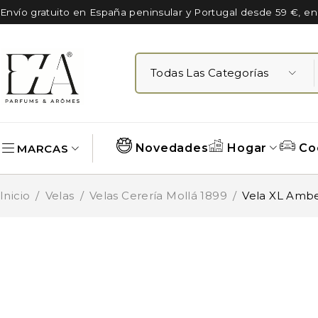
Envío gratuito en España peninsular y Portugal desde 59 €, e
Novedades
Hogar
Co
MARCAS
Inicio
/
Velas
/
Velas Cerería Mollá 1899
/
Vela XL Amb