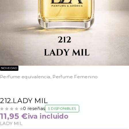
NOVEDAD
Perfume equivalencia
,
Perfume Femenino
212.LADY MIL
0 reseñas
5 DISPONIBLES
VALORADO CON
DE 5
11,95
€
iva incluido
LADY MIL