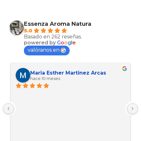
Essenza Aroma Natura
5.0
Basado en 262 reseñas.
powered by
G
o
o
g
l
e
valóranos en
Maria Esther Martinez Arcas
hace 10 meses