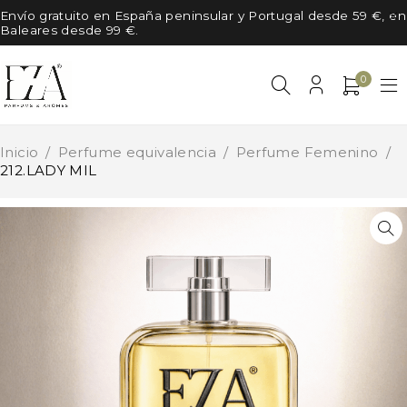
Envío gratuito en España peninsular y Portugal desde 59 €, en
Baleares desde 99 €.
0
Inicio
/
Perfume equivalencia
/
Perfume Femenino
/
212.LADY MIL