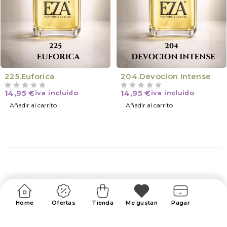
225.Euforica
204.Devocion Intense
14,95
€
14,95
€
iva incluido
iva incluido
VALORADO CON
DE 5
VALORADO CON
DE 5
Añadir al carrito
Añadir al carrito
Home
Ofertas
Tienda
Me gustan
Pagar