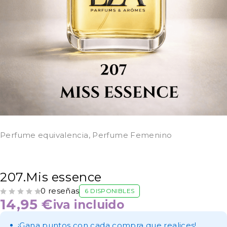
Perfume equivalencia
,
Perfume Femenino
207.Mis essence
0 reseñas
6 DISPONIBLES
VALORADO CON
DE 5
14,95
€
iva incluido
¡Gana puntos con cada compra que realices!