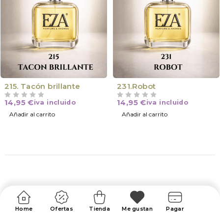
215. Tacón brillante
231.Robot
14,95
€
14,95
€
iva incluido
iva incluido
VALORADO CON
DE 5
VALORADO CON
DE 5
Añadir al carrito
Añadir al carrito
Home
Ofertas
Tienda
Me gustan
Pagar