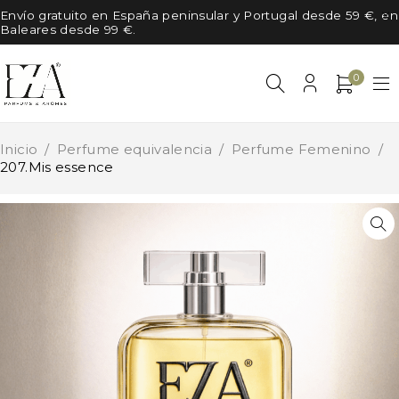
Envío gratuito en España peninsular y Portugal desde 59 €, en
Baleares desde 99 €.
0
Inicio
/
Perfume equivalencia
/
Perfume Femenino
/
207.Mis essence