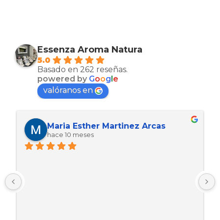
Essenza Aroma Natura
5.0
Basado en 262 reseñas.
powered by
G
o
o
g
l
e
valóranos en
Maria Esther Martinez Arcas
hace 10 meses