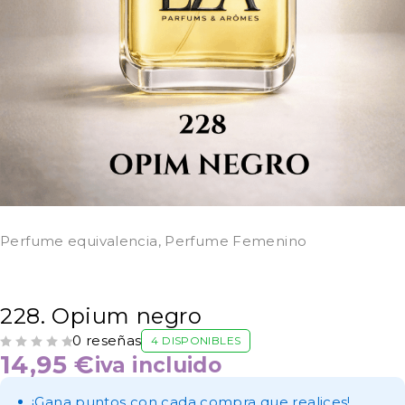
Perfume equivalencia
,
Perfume Femenino
228. Opium negro
0 reseñas
4 DISPONIBLES
VALORADO CON
DE 5
14,95
€
iva incluido
¡Gana puntos con cada compra que realices!