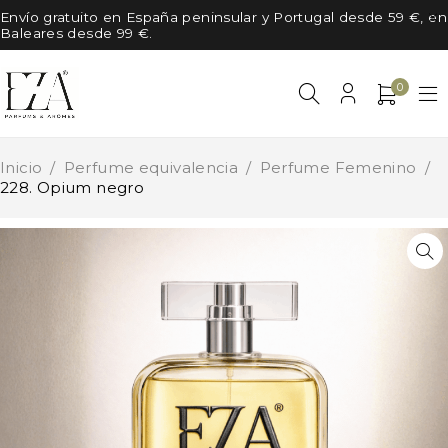
Envío gratuito en España peninsular y Portugal desde 59 €, en
Baleares desde 99 €.
0
Inicio
/
Perfume equivalencia
/
Perfume Femenino
/
228. Opium negro