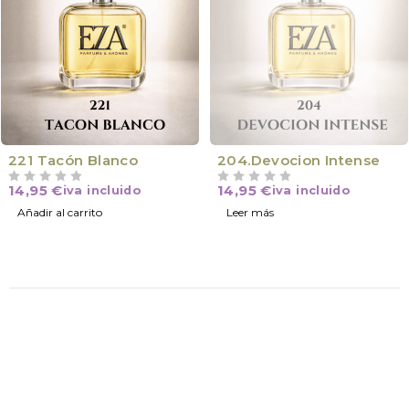
VÍCTIMA DE SU ÉXITO
221 Tacón Blanco
204.Devocion Intense
14,95
€
14,95
€
iva incluido
iva incluido
VALORADO CON
DE 5
VALORADO CON
DE 5
Añadir al carrito
Leer más