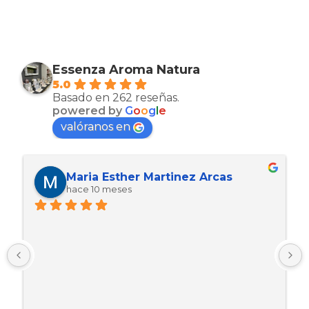
Essenza Aroma Natura
5.0
Basado en 262 reseñas.
powered by
G
o
o
g
l
e
valóranos en
Kevin ariel Ortez manzanarez
hace 10 meses
Muy bien productos