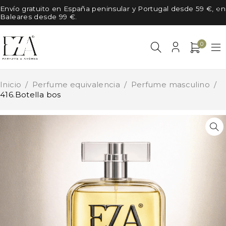
Envío gratuito en España peninsular y Portugal desde 59 €, en
Baleares desde 99 €.
0
Inicio
/
Perfume equivalencia
/
Perfume masculino
/
416.Botella bos