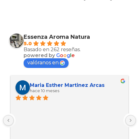
Essenza Aroma Natura
5.0
Basado en 262 reseñas.
powered by
G
o
o
g
l
e
valóranos en
Maria Esther Martinez Arcas
hace 10 meses