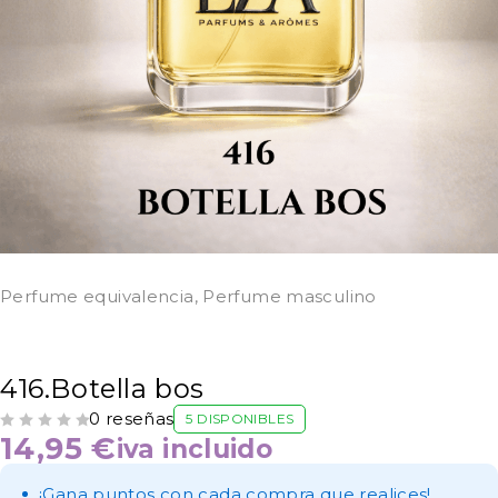
Perfume equivalencia
,
Perfume masculino
416.Botella bos
0 reseñas
5 DISPONIBLES
VALORADO CON
DE 5
14,95
€
iva incluido
¡Gana puntos con cada compra que realices!