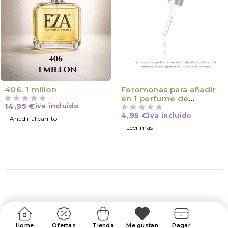
VÍCTIMA DE SU ÉXITO
406. 1 millon
Feromonas para añadir
en 1 perfume de
14,95
€
iva incluido
VALORADO CON
DE 5
equivalencia 100ml
4,95
€
iva incluido
Hombre/Mujer
VALORADO CON
DE 5
Añadir al carrito
Leer más
Home
Ofertas
Tienda
Me gustan
Pagar