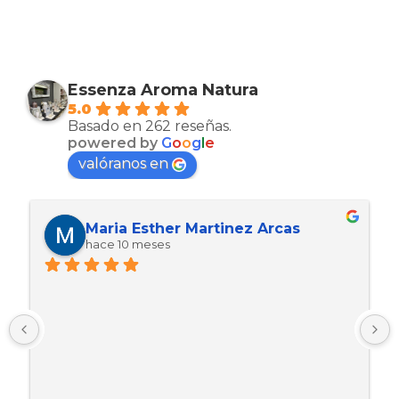
Essenza Aroma Natura
5.0
Basado en 262 reseñas.
powered by
G
o
o
g
l
e
valóranos en
Maria Esther Martinez Arcas
hace 10 meses