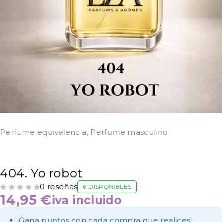
Perfume equivalencia
,
Perfume masculino
404. Yo robot
0 reseñas
6 DISPONIBLES
VALORADO CON
DE 5
14,95
€
iva incluido
¡Gana puntos con cada compra que realices!