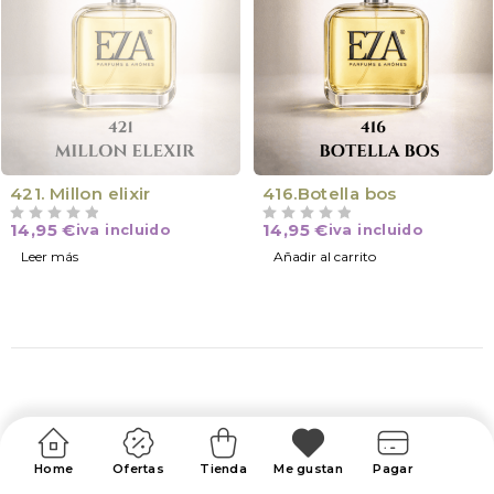
VÍCTIMA DE SU ÉXITO
421. Millon elixir
416.Botella bos
14,95
€
14,95
€
iva incluido
iva incluido
VALORADO CON
DE 5
VALORADO CON
DE 5
Leer más
Añadir al carrito
Home
Ofertas
Tienda
Me gustan
Pagar