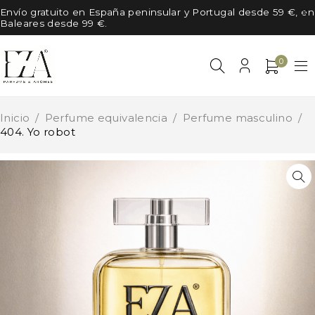
Envío gratuito en España peninsular y Portugal desde 59 €, en
Baleares desde 99 €.
0
Inicio
/
Perfume equivalencia
/
Perfume masculino
/
404. Yo robot