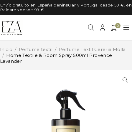
Envío gratuito en España peninsular y Portugal desde 59 €, en
Baleares desde 99 €.
0
Inicio
/
Perfume textil
/
Perfume Textil Cerería Mollá
/
Home Textile & Room Spray 500ml Provence
Lavander