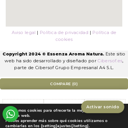
Aviso legal
|
Política de privacidad
|
Política de
cookies
Copyright 2024 © Essenza Aroma Natura.
Este sitio
web ha sido desarrollado y diseñado por
Cibersof.es
,
parte de Cibersof Grupo Empresarial A4 S.L.
COMPARE
(0)
Activar sonido
Utilizamos cookies para ofrecerte la mejor experiencia en
Compare
nuestra web.
Puedes aprender más sobre qué cookies utilizamos o
Remove all products
cambiarlas en los {setting]ajustes{/setting].