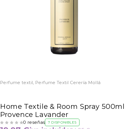
Perfume textil
,
Perfume Textil Cerería Mollá
Home Textile & Room Spray 500ml
Provence Lavander
0 reseñas
7 DISPONIBLES
VALORADO CON
DE 5