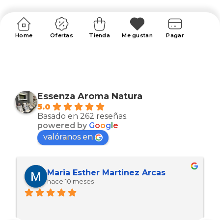
Home
Ofertas
Tienda
Me gustan
Pagar
Essenza Aroma Natura
5.0
Basado en 262 reseñas.
powered by
G
o
o
g
l
e
valóranos en
Maria Esther Martinez Arcas
hace 10 meses