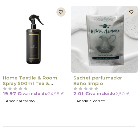
Home Textile & Room
Sachet perfumador
Spray 500ml Tea &
Baño limpio
Lemongrass
19,97
€
2,01
€
iva incluido
24,95
€
iva incluido
2,50
€
VALORADO CON
DE 5
VALORADO CON
DE 5
Añadir al carrito
Añadir al carrito