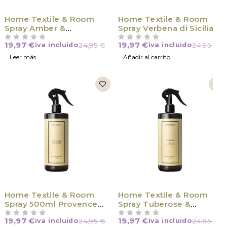
VÍCTIMA DE SU ÉXITO
Home Textile & Room
Home Textile & Room
Spray Amber &
Spray Verbena di Sicilia
Sandalwood
19,97
€
19,97
€
iva incluido
24,95
€
iva incluido
24,95
€
VALORADO CON
DE 5
VALORADO CON
DE 5
Leer más
Añadir al carrito
Home Textile & Room
Home Textile & Room
Spray 500ml Provence
Spray Tuberose &
Lavander
Jasmine
19,97
€
19,97
€
iva incluido
24,95
€
iva incluido
24,95
€
VALORADO CON
DE 5
VALORADO CON
DE 5