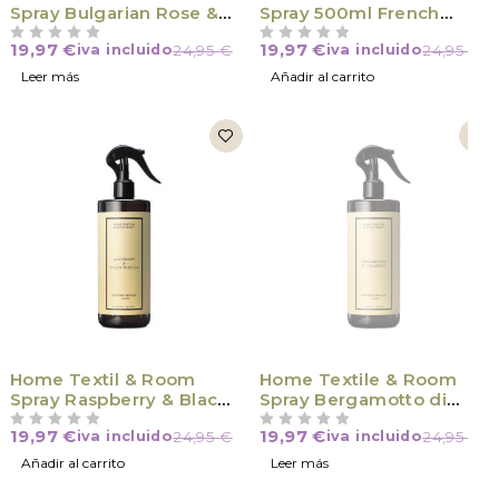
Spray Bulgarian Rose &
Spray 500ml French
Oud
Linen
19,97
€
19,97
€
iva incluido
24,95
€
iva incluido
24,95
€
VALORADO CON
DE 5
VALORADO CON
DE 5
Leer más
Añadir al carrito
VÍCTIMA DE SU ÉXITO
Home Textil & Room
Home Textile & Room
Spray Raspberry & Black
Spray Bergamotto di
Vanilla
Calabria
19,97
€
19,97
€
iva incluido
24,95
€
iva incluido
24,95
€
VALORADO CON
DE 5
VALORADO CON
DE 5
Añadir al carrito
Leer más