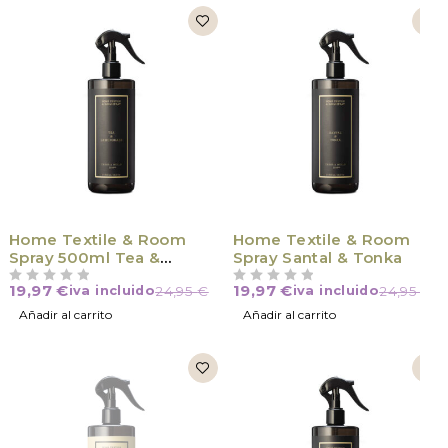
Home Textile & Room
Home Textile & Room
Spray 500ml Tea &
Spray Santal & Tonka
Lemongrass
19,97
€
19,97
€
iva incluido
24,95
€
iva incluido
24,95
€
VALORADO CON
DE 5
VALORADO CON
DE 5
Añadir al carrito
Añadir al carrito