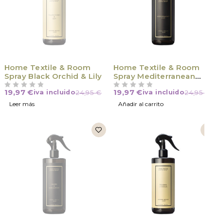
VÍCTIMA DE SU ÉXITO
Home Textile & Room
Home Textile & Room
Spray Black Orchid & Lily
Spray Mediterranean
Blue
19,97
€
19,97
€
iva incluido
24,95
€
iva incluido
24,95
€
VALORADO CON
DE 5
VALORADO CON
DE 5
Leer más
Añadir al carrito