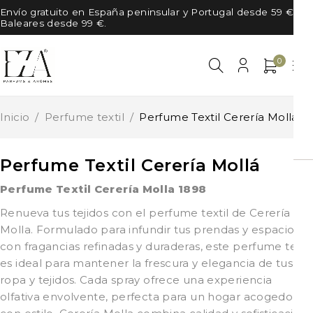
Envío gratuito en España peninsular y Portugal desde 59 €, en
Baleares desde 99 €.
0
Inicio
/
Perfume textil
/
Perfume Textil Cerería Mollá
Perfume Textil Cerería Mollá
Perfume Textil Cerería Molla 1898
Renueva tus tejidos con el perfume textil de Cerería
Molla. Formulado para infundir tus prendas y espacios
con fragancias refinadas y duraderas, este perfume textil
es ideal para mantener la frescura y elegancia de tus
ropa y tejidos. Cada spray ofrece una experiencia
olfativa envolvente, perfecta para un hogar acogedor y