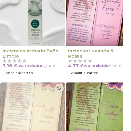
Inciensos Armario Baño
Incienso Lavanda &
Limpio
Rosas
3,16
€
4,77
€
iva incluido
3,94
€
iva incluido
5,95
€
VALORADO CON
DE 5
VALORADO CON
DE 5
Añadir al carrito
Añadir al carrito