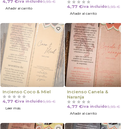
4,77
€
iva incluido
5,95
€
4,77
€
iva incluido
5,95
€
VALORADO CON
DE 5
Añadir al carrito
Añadir al carrito
VÍCTIMA DE SU ÉXITO
Incienso Coco & Miel
Incienso Canela &
Naranja
4,77
€
iva incluido
5,95
€
VALORADO CON
DE 5
4,77
€
iva incluido
5,95
€
VALORADO CON
DE 5
Leer más
Añadir al carrito