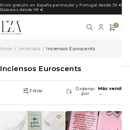
Envío gratuito en España peninsular y Portugal desde 59 €, en
Baleares desde 99 €.
0
Inicio
/
Inciensos
/
Inciensos Euroscents
Inciensos Euroscents
Más vendido
Ordenar
Filtrar
por