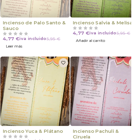
VÍCTIMA DE SU ÉXITO
Incienso de Palo Santo &
Incienso Salvia & Melisa
Sauco
4,77
€
iva incluido
5,95
€
VALORADO CON
DE 5
4,77
€
iva incluido
5,95
€
VALORADO CON
DE 5
Añadir al carrito
Leer más
Incienso Yuca & Plátano
Incienso Pachuli &
Ciruela
VALORADO CON
DE 5