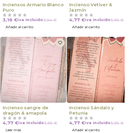
Inciensos Armario Blanco
Incienso Vetiver &
Puro
Jazmín
3,16
€
4,77
€
iva incluido
3,94
€
iva incluido
5,95
€
VALORADO CON
DE 5
VALORADO CON
DE 5
Añadir al carrito
Añadir al carrito
VÍCTIMA DE SU ÉXITO
Incienso sangre de
Incienso Sándalo y
dragón & amapola
Petunia
4,77
€
4,77
€
iva incluido
5,95
€
iva incluido
5,95
€
VALORADO CON
DE 5
VALORADO CON
DE 5
Leer más
Añadir al carrito