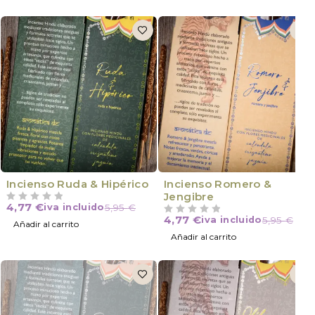
Incienso Ruda & Hipérico
Incienso Romero &
Jengibre
4,77
€
iva incluido
5,95
€
VALORADO CON
DE 5
4,77
€
iva incluido
5,95
€
VALORADO CON
DE 5
Añadir al carrito
Añadir al carrito