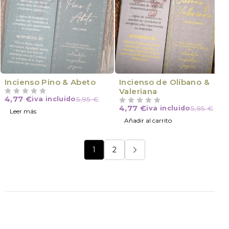
VÍCTIMA DE SU ÉXITO
Incienso Pino & Abeto
Incienso de Olíbano &
Valeriana
4,77
€
iva incluido
5,95
€
VALORADO CON
DE 5
4,77
€
iva incluido
5,95
€
VALORADO CON
DE 5
Leer más
Añadir al carrito
1
2