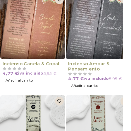
Incienso Canela & Copal
Incienso Ambar &
Pensamiento
4,77
€
iva incluido
5,95
€
VALORADO CON
DE 5
4,77
€
iva incluido
5,95
€
VALORADO CON
DE 5
Añadir al carrito
Añadir al carrito