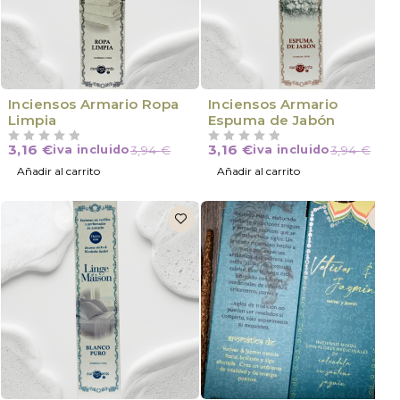
Inciensos Armario Ropa
Inciensos Armario
Limpia
Espuma de Jabón
3,16
€
3,16
€
iva incluido
3,94
€
iva incluido
3,94
€
VALORADO CON
DE 5
VALORADO CON
DE 5
Añadir al carrito
Añadir al carrito