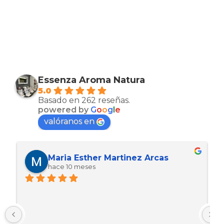
Essenza Aroma Natura
5.0
Basado en 262 reseñas.
powered by
G
o
o
g
l
e
valóranos en
Maria Esther Martinez Arcas
hace 10 meses