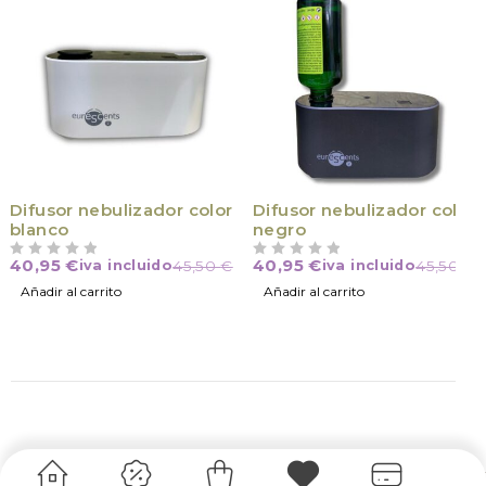
Difusor nebulizador color
Difusor nebulizador color
blanco
negro
40,95
€
40,95
€
iva incluido
45,50
€
iva incluido
45,50
€
VALORADO CON
DE 5
VALORADO CON
DE 5
Añadir al carrito
Añadir al carrito