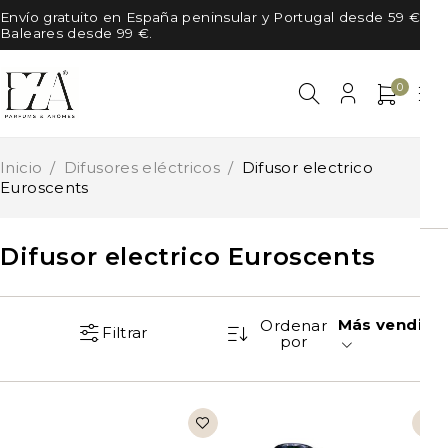
Envío gratuito en España peninsular y Portugal desde 59 €, en
Baleares desde 99 €.
0
Inicio
/
Difusores eléctricos
/
Difusor electrico
Euroscents
Difusor electrico Euroscents
Más vendido
Ordenar
Filtrar
por