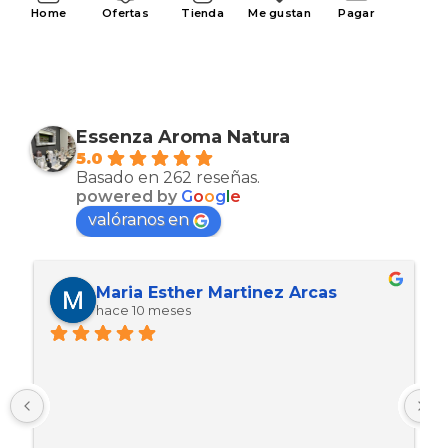
Home
Ofertas
Tienda
Me gustan
Pagar
Essenza Aroma Natura
5.0
Basado en 262 reseñas.
powered by
G
o
o
g
l
e
valóranos en
Maria Esther Martinez Arcas
hace 10 meses