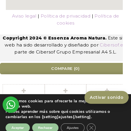
Aviso legal
|
Política de privacidad
|
Política de
cookies
Copyright 2024 © Essenza Aroma Natura.
Este sitio
web ha sido desarrollado y diseñado por
Cibersof.es
,
parte de Cibersof Grupo Empresarial A4 S.L.
COMPARE
(0)
Activar sonido
Compare
Utilizamos cookies para ofrecerte la mejor experiencia en
nuestra web.
Remove all products
Puedes aprender más sobre qué cookies utilizamos o
cambiarlas en los {setting]ajustes{/setting].
Cerrar el banner de
Aceptar
Rechazar
Ajustes