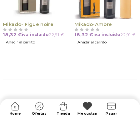
Mikado- Figue noire
Mikado-Ambre
18,32
€
18,32
€
iva incluido
22,91
€
iva incluido
22,91
€
VALORADO CON
DE 5
VALORADO CON
DE 5
Añadir al carrito
Añadir al carrito
Home
Ofertas
Tienda
Me gustan
Pagar