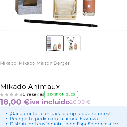
Mikado
,
Mikado Maison Berger
Mikado Animaux
0 reseñas
5 DISPONIBLES
VALORADO CON
DE 5
18,00
€
iva incluido
20,00
€
¡Gana puntos con cada compra que realices!
Recoge tu pedido en la tienda Essenza.
Disfruta del envío gratuito en España peninsular