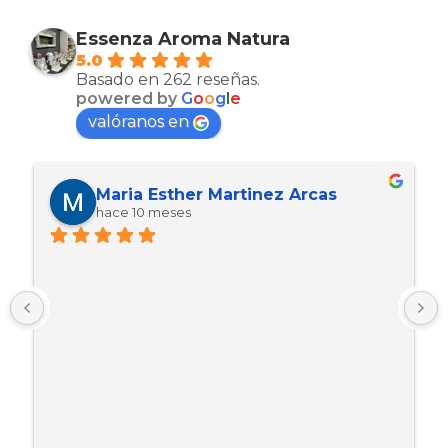
Essenza Aroma Natura
5.0
Basado en 262 reseñas.
powered by
G
o
o
g
l
e
valóranos en
Maria Esther Martinez Arcas
hace 10 meses