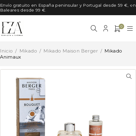
Envío gratuito en España peninsular y Portugal desde 59 €, en
Baleares desde 99 €.
0
Inicio
/
Mikado
/
Mikado Maison Berger
/
Mikado
Animaux