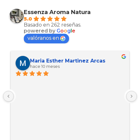
Essenza Aroma Natura
5.0
Basado en 262 reseñas.
powered by
G
o
o
g
l
e
valóranos en
Maria Esther Martinez Arcas
hace 10 meses