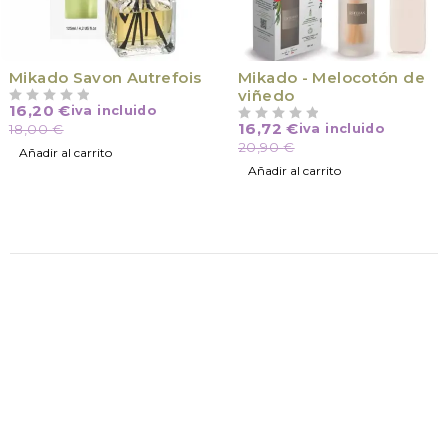
Mikado Savon Autrefois
Mikado - Melocotón de
viñedo
16,20
€
iva incluido
VALORADO CON
DE 5
16,72
€
18,00
€
iva incluido
VALORADO CON
DE 5
20,90
€
Añadir al carrito
Añadir al carrito