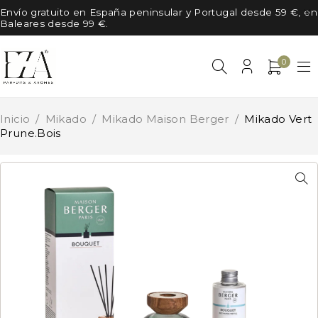
Envío gratuito en España peninsular y Portugal desde 59 €, en
Baleares desde 99 €.
0
Inicio
/
Mikado
/
Mikado Maison Berger
/
Mikado Vert
Prune.Bois