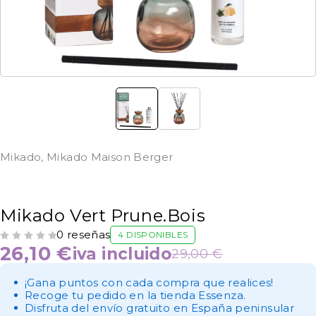
Mikado
,
Mikado Maison Berger
Mikado Vert Prune.Bois
0 reseñas
4 DISPONIBLES
VALORADO CON
DE 5
26,10
€
iva incluido
29,00
€
¡Gana puntos con cada compra que realices!
Recoge tu pedido en la tienda Essenza.
Disfruta del envío gratuito en España peninsular