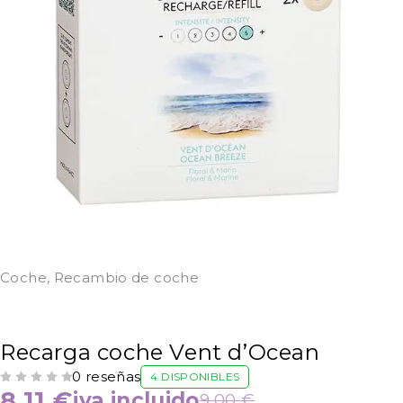
Coche
,
Recambio de coche
Recarga coche Vent d’Ocean
0 reseñas
4 DISPONIBLES
VALORADO CON
DE 5
8,11
€
iva incluido
9,00
€