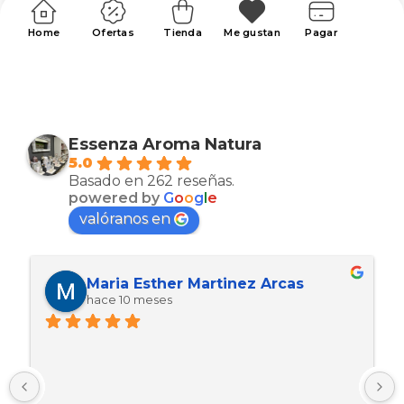
Home
Ofertas
Tienda
Me gustan
Pagar
Essenza Aroma Natura
5.0
Basado en 262 reseñas.
powered by
G
o
o
g
l
e
valóranos en
Maria Esther Martinez Arcas
hace 10 meses