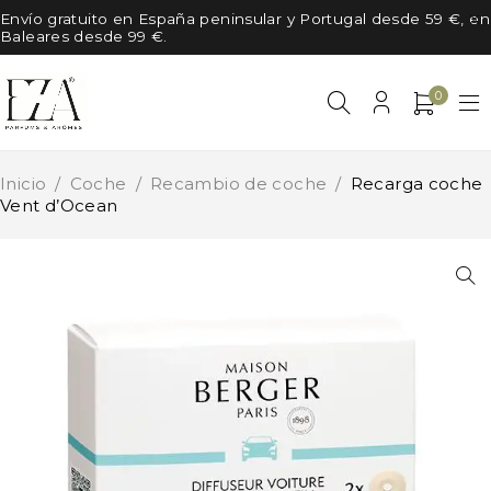
Envío gratuito en España peninsular y Portugal desde 59 €, en
Baleares desde 99 €.
0
Inicio
/
Coche
/
Recambio de coche
/
Recarga coche
Vent d’Ocean