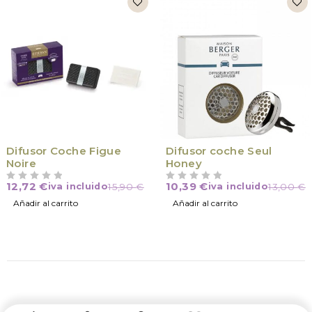
Difusor Coche Figue
Difusor coche Seul
Noire
Honey
12,72
€
10,39
€
iva incluido
15,90
€
iva incluido
13,00
€
VALORADO CON
DE 5
VALORADO CON
DE 5
Añadir al carrito
Añadir al carrito