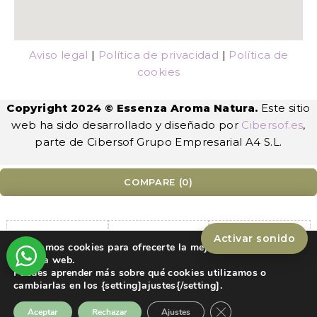
Aviso legal
|
Política de privacidad
|
Política de
cookies
Copyright 2024 © Essenza Aroma Natura.
Este sitio
web ha sido desarrollado y diseñado por
Cibersof.es
,
parte de Cibersof Grupo Empresarial A4 S.L.
COMPARE
(0)
Activar sonido
Utilizamos cookies para ofrecerte la mejor experiencia en
Compare
nuestra web.
Puedes aprender más sobre qué cookies utilizamos o
Remove all products
cambiarlas en los {setting]ajustes{/setting].
Cerrar el banner de
Aceptar
Rechazar
Ajustes