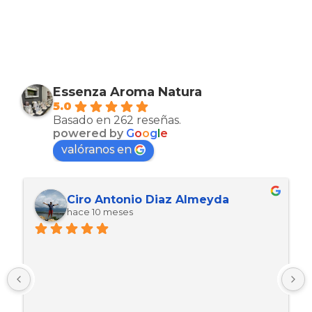
Essenza Aroma Natura
5.0
Basado en 262 reseñas.
powered by
G
o
o
g
l
e
valóranos en
Maria Esther Martinez Arcas
hace 10 meses