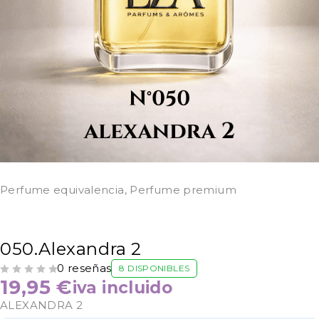
Perfume equivalencia
,
Perfume premium
050.Alexandra 2
0 reseñas
8 DISPONIBLES
VALORADO CON
DE 5
19,95
€
iva incluido
ALEXANDRA 2