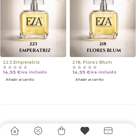
223.Emperatriz
218. Flores Blum
14,95
€
14,95
€
iva incluido
iva incluido
VALORADO CON
DE 5
VALORADO CON
DE 5
Añadir al carrito
Añadir al carrito