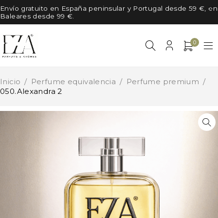
Envío gratuito en España peninsular y Portugal desde 59 €, en
Baleares desde 99 €.
0
Inicio
/
Perfume equivalencia
/
Perfume premium
/
050.Alexandra 2