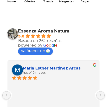
Home
Ofertas
Tienda
Me gustan
Pagar
Essenza Aroma Natura
5.0
Basado en 262 reseñas.
powered by
G
o
o
g
l
e
valóranos en
Maria Esther Martinez Arcas
hace 10 meses