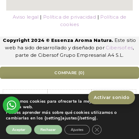
Aviso legal
|
Política de privacidad
|
Política de
cookies
Copyright 2024 © Essenza Aroma Natura.
Este sitio
web ha sido desarrollado y diseñado por
Cibersof.es
,
parte de Cibersof Grupo Empresarial A4 S.L.
COMPARE
(0)
Activar sonido
Utilizamos cookies para ofrecerte la mejor experiencia en
nuestra web.
Compare
Puedes aprender más sobre qué cookies utilizamos o
Remove all products
cambiarlas en los {setting]ajustes{/setting].
Cerrar el banner de
Aceptar
Rechazar
Ajustes
Home
Ofertas
Tienda
Me gustan
Pagar