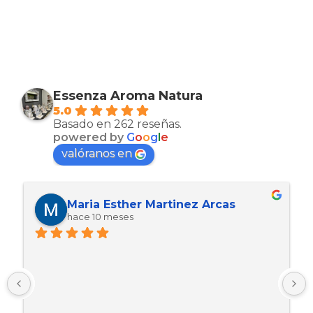
Essenza Aroma Natura
5.0
Basado en 262 reseñas.
powered by
G
o
o
g
l
e
valóranos en
Maria Esther Martinez Arcas
hace 10 meses