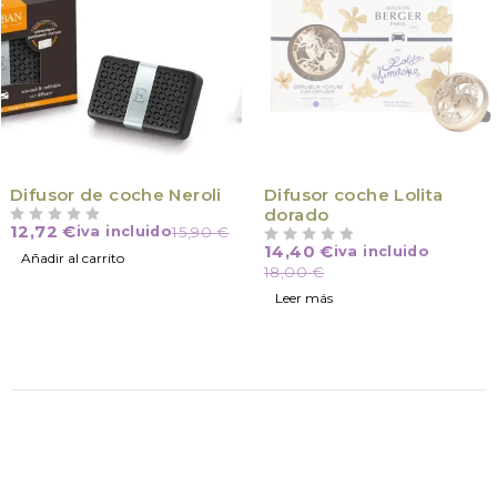
VÍCTIMA DE SU ÉXITO
Difusor de coche Neroli
Difusor coche Lolita
dorado
12,72
€
iva incluido
15,90
€
VALORADO CON
DE 5
14,40
€
iva incluido
VALORADO CON
DE 5
Añadir al carrito
18,00
€
Leer más