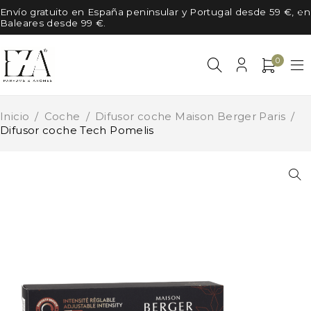
Envío gratuito en España peninsular y Portugal desde 59 €, en
Baleares desde 99 €.
0
Inicio
/
Coche
/
Difusor coche Maison Berger Paris
/
Difusor coche Tech Pomelis