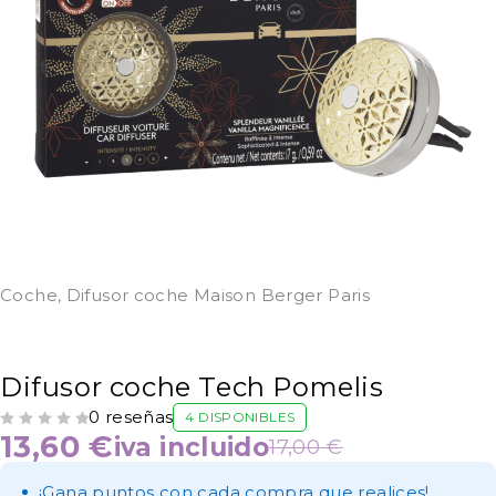
Coche
,
Difusor coche Maison Berger Paris
Difusor coche Tech Pomelis
0 reseñas
4 DISPONIBLES
VALORADO CON
DE 5
13,60
€
iva incluido
17,00
€
¡Gana puntos con cada compra que realices!