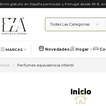
Envío gratuito en España peninsular y Portugal desde 59 €, e
Novedades
Hogar
Co
MARCAS
Inicio
/
Perfumes equivalencia infantil
Inicio