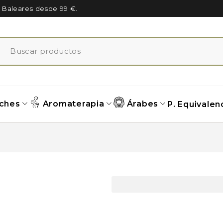
n Baleares desde 99 €.
ches
Aromaterapia
Árabes
P. Equivalen