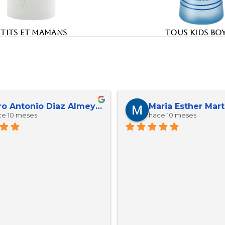
ETITS ET MAMANS
TOUS KIDS BO
erorpro 092
Jose Reverte Gar
e 11 meses
hace 11 meses
, la atención excelente