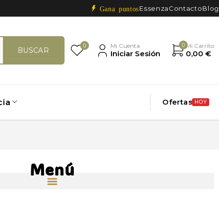
Essenza
Contacto
Blog
Gana puntos
0
0
Mi Cuenta
Mi Carrito
Iniciar Sesión
0,00
€
Ofertas
cia
HOY
Menú