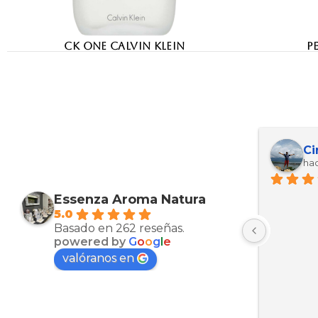
CK ONE CALVIN KLEIN
P
Maria Esther Martinez Arcas
Kevin ariel Ortez manzanarez
Th
hace 10 meses
hac
Muy bien productos
Micaela,
Essenza Aroma Natura
5.0
Basado en 262 reseñas.
powered by
G
o
o
g
l
e
valóranos en