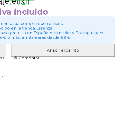
je elixir
as
4 DISPONIBLES
iva incluido
 con cada compra que realices!
dido en la tienda Essenza.
envío gratuito en España peninsular y Portugal para
9 € o más, en Baleares desde 99 €.
Añadir al carrito
tos
Comparar