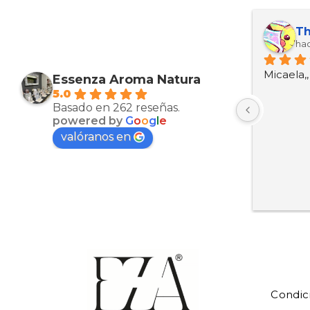
Maria Esther Martinez Arcas
Kevin ariel Ortez manzanarez
Th
hace 10 meses
hac
Muy bien productos
Micaela,
Essenza Aroma Natura
5.0
Basado en 262 reseñas.
powered by
G
o
o
g
l
e
valóranos en
Condic