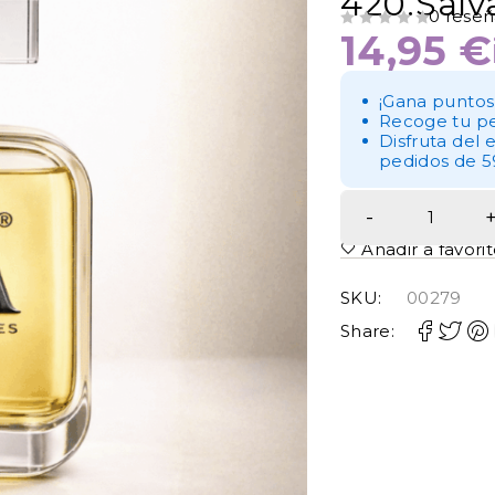
420.Salva
0 reseñ
14,95
€
VALORADO CON
DE 5
¡Gana puntos
Recoge tu pe
Disfruta del 
pedidos de 5
Añadir a favori
SKU:
00279
Share: