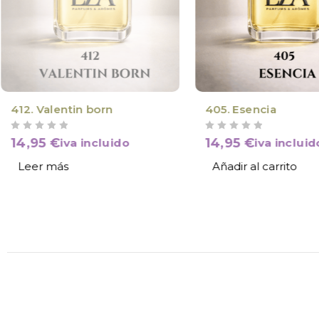
VÍCTIMA DE SU ÉXITO
412. Valentin born
405. Esencia
VALORADO CON
DE 5
VALORADO CON
DE 5
14,95
€
14,95
€
iva incluido
iva incluid
Leer más
Añadir al carrito