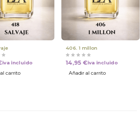
vaje
406. 1 millon
VALORADO CON
DE 5
€
14,95
€
iva incluido
iva incluido
al carrito
Añadir al carrito