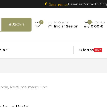
Essenza
Contacto
Blog
Gana puntos
0
0
Mi Cuenta
Mi Carrito
Iniciar Sesión
0,00
€
Ofertas
cia
HOY
ncia
,
Perfume masculino