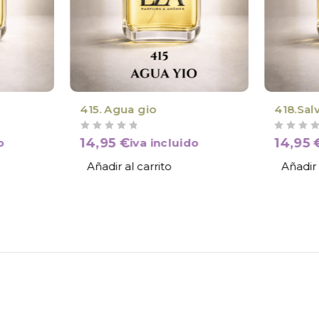
415. Agua gio
418.Sal
VALORADO CON
DE 5
VALORADO CON
DE 5
14,95
€
14,95
o
iva incluido
Añadir al carrito
Añadir 