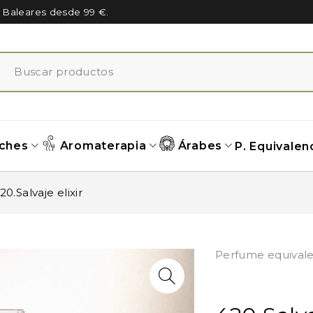
n Baleares desde 99 €.
ches
Aromaterapia
Árabes
P. Equivalen
20.Salvaje elixir
Perfume equivale