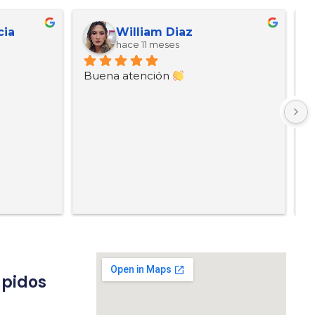
cia
William Diaz
hace 11 meses
Buena atención 
B
ápidos