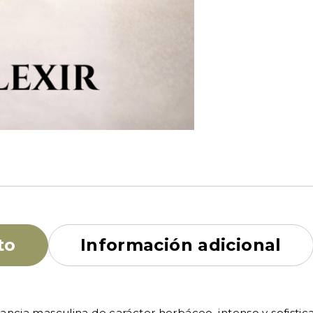
to
Información adicional
ancia masculina de carácter herbáceo, intenso y sofistica