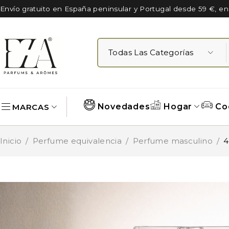
Envío gratuito en España peninsular y Portugal desde 59 €, e
Novedades
Hogar
Co
MARCAS
Inicio
/
Perfume equivalencia
/
Perfume masculino
/
4