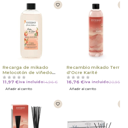
Recarga de mikado
Recambio mikado Terre
Melocotón de viñedo
d'Ocre Karité
200 ml
11,97
€
16,76
€
iva incluido
14,96
€
iva incluido
20,95
€
VALORADO CON
DE 5
VALORADO CON
DE 5
Añadir al carrito
Añadir al carrito