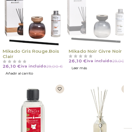
VÍCTIMA DE SU ÉXITO
Mikado Gris Rouge.Bois
Mikado Noir Givre Noir
Clair
26,10
€
iva incluido
29,00
€
VALORADO CON
DE 5
26,10
€
iva incluido
29,00
€
VALORADO CON
DE 5
Leer más
Añadir al carrito