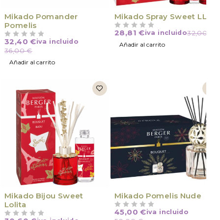
Mikado Pomander
Mikado Spray Sweet LL
Pomelis
28,81
€
iva incluido
32,00
€
VALORADO CON
DE 5
32,40
€
iva incluido
VALORADO CON
DE 5
Añadir al carrito
36,00
€
Añadir al carrito
Mikado Bijou Sweet
Mikado Pomelis Nude
Lolita
45,00
€
iva incluido
VALORADO CON
DE 5
VALORADO CON
DE 5