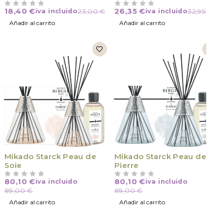
18,40
€
26,35
€
iva incluido
23,00
€
iva incluido
32,95
€
VALORADO CON
DE 5
VALORADO CON
DE 5
Añadir al carrito
Añadir al carrito
Mikado Starck Peau de
Mikado Starck Peau de
Soie
Pierre
80,10
€
80,10
€
iva incluido
iva incluido
VALORADO CON
DE 5
VALORADO CON
DE 5
89,00
€
89,00
€
Añadir al carrito
Añadir al carrito