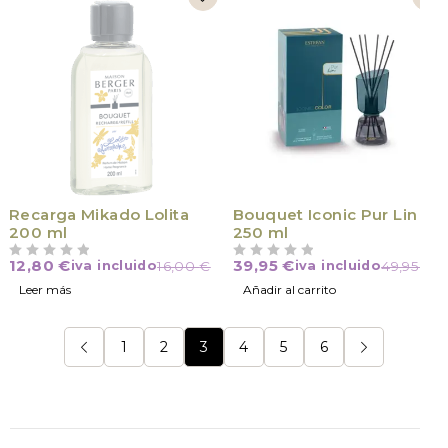
VÍCTIMA DE SU ÉXITO
Recarga Mikado Lolita
Bouquet Iconic Pur Lin
200 ml
250 ml
12,80
€
39,95
€
iva incluido
16,00
€
iva incluido
49,95
€
VALORADO CON
DE 5
VALORADO CON
DE 5
Leer más
Añadir al carrito
1
2
3
4
5
6