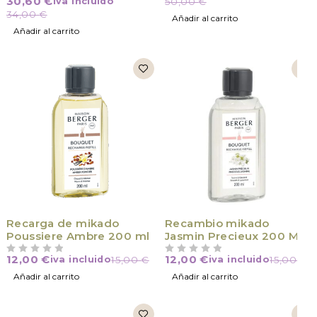
30,60
€
iva incluido
50,00
€
34,00
€
Añadir al carrito
Añadir al carrito
Recarga de mikado
Recambio mikado
Poussiere Ambre 200 ml
Jasmin Precieux 200 M
12,00
€
12,00
€
iva incluido
15,00
€
iva incluido
15,00
€
VALORADO CON
DE 5
VALORADO CON
DE 5
Añadir al carrito
Añadir al carrito