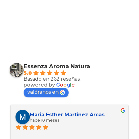
Essenza Aroma Natura
5.0
Basado en 262 reseñas.
powered by
G
o
o
g
l
e
valóranos en
Maria Esther Martinez Arcas
hace 10 meses