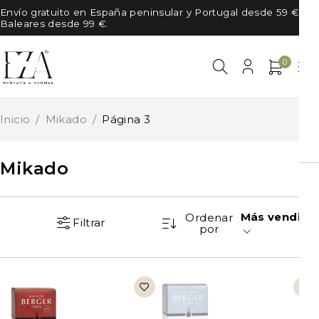
Envío gratuito en España peninsular y Portugal desde 59 €, en
Baleares desde 99 €.
0
Inicio
/
Mikado
/
Página 3
Mikado
Más vendido
Ordenar
Filtrar
por