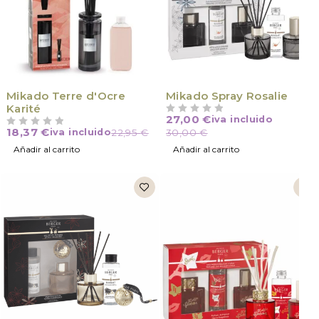
Mikado Terre d'Ocre
Mikado Spray Rosalie
Karité
27,00
€
iva incluido
VALORADO CON
DE 5
18,37
€
iva incluido
22,95
€
30,00
€
VALORADO CON
DE 5
Añadir al carrito
Añadir al carrito