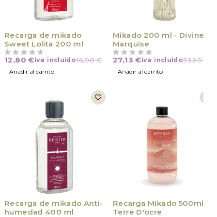
-20%
Recarga de mikado
Mikado 200 ml - Divine
Sweet Lolita 200 ml
Marquise
12,80
€
27,13
€
iva incluido
16,00
€
iva incluido
33,90
€
VALORADO CON
DE 5
VALORADO CON
DE 5
Añadir al carrito
Añadir al carrito
Recarga de mikado Anti-
Recarga Mikado 500ml
humedad 400 ml
Terre D'ocre